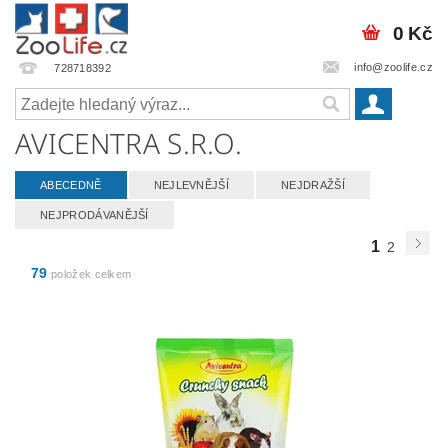
0 Kč
info@zoolife.cz
728718392
AVICENTRA S.R.O.
ABECEDNĚ
NEJLEVNĚJŠÍ
NEJDRAŽŠÍ
NEJPRODÁVANĚJŠÍ
1
2
79
položek celkem