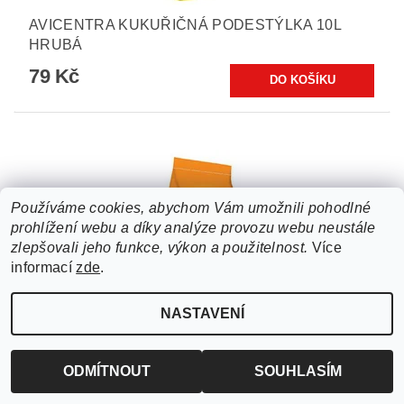
AVICENTRA KUKUŘIČNÁ PODESTÝLKA 10L
HRUBÁ
79 Kč
Používáme cookies, abychom Vám umožnili pohodlné
prohlížení webu a díky analýze provozu webu neustále
zlepšovali jeho funkce, výkon a použitelnost.
Více
informací
zde
.
NASTAVENÍ
AVICENTRA KUKUŘIČNÁ PODESTÝLKA 10L
ODMÍTNOUT
SOUHLASÍM
JEMNÁ