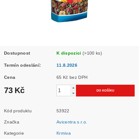
Dostupnost
K dispozici
(>100 ks)
Termín odeslání:
11.8.2026
Cena
65 Kč bez DPH
73 Kč
Kód produktu
53922
Značka
Avicentra s.r.o.
Kategorie
Krmiva