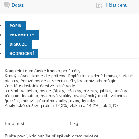
Dotaz
Hlídat cenu
POPIS
PARAMETRY
DISKUZE
HODNOCENÍ
Kompletní gurmánské krmivo pro činčily.
Krmný návod: krmte dle potřeby. Doplňujte o zelené krmivo, sušené
pícniny, čersvé ovoce a zeleninu. Zbytky krmiv odstraňujte.
Zajistěte dostatek čerstvé pitné vody.
složení: vojtěška, ovoce (šípky, jeřabiny, rozinky, jablka, banány),
pšenice, kukuřice, hrachové vločky, svatojánský chléb, zelenina
/petržel, mrkev), pšeničné vločky, oves, bylinky.
Analytické složky: protein 12,3%, vláknina 14,2%, tuk 3,1%
Hmotnost
1 kg
Buďte první, kdo napíše příspěvek k této položce.