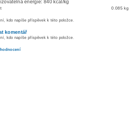
izovatelná energie: 840 kcal/kg
t
0.085 kg
ní, kdo napíše příspěvek k této položce.
at komentář
ní, kdo napíše příspěvek k této položce.
 hodnocení
ením hodnocení souhlasíte s
podmínkami ochrany osobních údajů