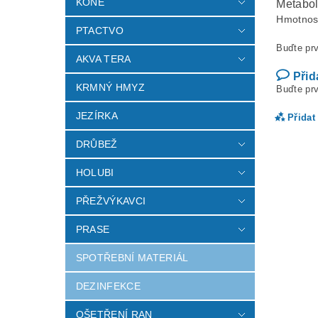
KONĚ
Metabol
Hmotnos
PTACTVO
Buďte prv
AKVA TERA
Přid
KRMNÝ HMYZ
Buďte prv
JEZÍRKA
Přidat
DRŮBEŽ
HOLUBI
PŘEŽVÝKAVCI
PRASE
SPOTŘEBNÍ MATERIÁL
DEZINFEKCE
Vlož
OŠETŘENÍ RAN