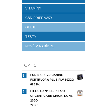
VITAMÍNY
CBD PŘÍPRAVKY
OLEJE
TESTY
NOVĚ V NABÍDCE
TOP 10
PURINA PPVD CANINE
FORTIFLORA PLUS PLV 30X2G
685 Kč
HILL'S CAN/FEL. PD A/D
URGENT CARE CHICK. KONZ.
200G
77 Kč