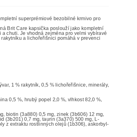
Kompletní superprémiové bezobilné krmivo pro
dná Brit Care kapsička poslouží jako kompletní
 a chuti. Je vhodná zejména pro velmi vybíravé
akytníku a lichořeřišnici pomáhá v prevenci
ar, 1 % rakytník, 0,5 % lichořeřišnice, minerály,
nina 0,5 %, hrubý popel 2,0 %, vlhkost 82,0 %,
g, biotin (3a880) 0,5 mg, zinek (3b606) 12 mg,
d (3b201) 0,7 mg, taurin (3a370) 500 mg, L-
y z extraktu rostlinných olejů (1b306), askorbyl-