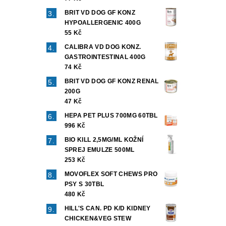
BRIT VD DOG GF KONZ
HYPOALLERGENIC 400G
55 Kč
CALIBRA VD DOG KONZ.
GASTROINTESTINAL 400G
74 Kč
BRIT VD DOG GF KONZ RENAL
200G
47 Kč
HEPA PET PLUS 700MG 60TBL
996 Kč
BIO KILL 2,5MG/ML KOŽNÍ
SPREJ EMULZE 500ML
253 Kč
MOVOFLEX SOFT CHEWS PRO
PSY S 30TBL
480 Kč
HILL'S CAN. PD K/D KIDNEY
CHICKEN&VEG STEW