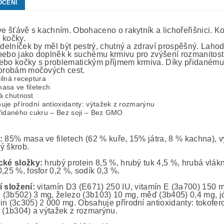
OCENÍ
 ve šťávě s kachním. Obohaceno o rakytník a lichořeřišnici. 
 kočky.
jídelníček by měl být pestrý, chutný a zdraví prospěšný. Laho
nebo jako doplněk k suchému krmivu pro zvýšení rozmanitosti
ebo kočky s problematickým příjmem krmiva. Díky přidanému r
horobám močových cest.
ilná receptura
asa ve filetech
á chutnost
uje přírodní antioxidanty: výtažek z rozmarýnu
řidaného cukru – Bez soji – Bez GMO
:
85% masa ve filetech (62 % kuře, 15% játra, 8 % kachna), výv
ý škrob.
cké složky:
hrubý protein 8,5 %, hrubý tuk 4,5 %, hrubá vlák
,25 %, fosfor 0,2 %, sodík 0,3 %.
í složení:
vitamín D3 (E671) 250 IU, vitamín E (3a700) 150 m
(3b502) 3 mg, železo (3b103) 10 mg, měď (3b405) 0,4 mg, jó
n (3c305) 2 000 mg. Obsahuje přírodní antioxidanty: tokoferol
t (1b304) a výtažek z rozmarýnu.