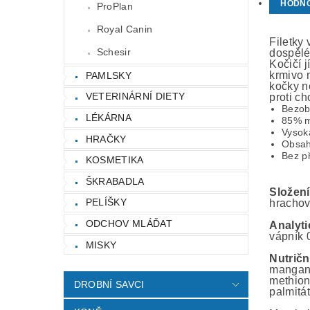
HODN
ProPlan
Royal Canin
Filetky
Schesir
dospělé
Kočičí 
krmivo 
PAMLSKY
kočky n
VETERINÁRNÍ DIETY
proti c
Bezob
LÉKÁRNA
85% m
Vysok
HRAČKY
Obsah
Bez p
KOSMETIKA
ŠKRABADLA
Složení
PELÍŠKY
hrachov
ODCHOV MLÁĎAT
Analyti
vápník 0
MISKY
Nutričn
mangan 
methioni
DROBNÍ SAVCI
palmitá