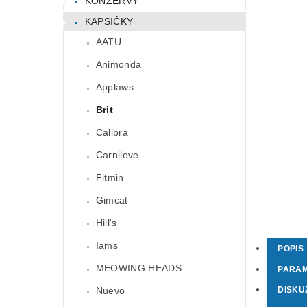
KONZERVY
KAPSIČKY
AATU
Animonda
Applaws
Brit
Calibra
Carnilove
Fitmin
Gimcat
Hill's
Iams
POPIS
MEOWING HEADS
PARA
Nuevo
DISKU