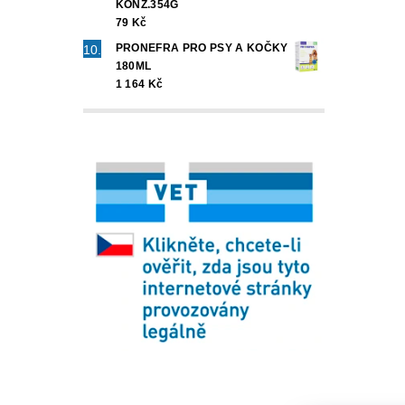
KONZ.354G
79 Kč
PRONEFRA PRO PSY A KOČKY
180ML
1 164 Kč