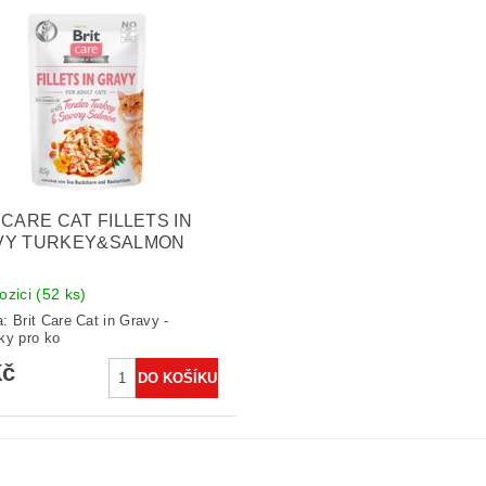
 CARE CAT FILLETS IN
VY TURKEY&SALMON
ozici
(52 ks)
a:
Brit Care Cat in Gravy -
ky pro ko
Kč