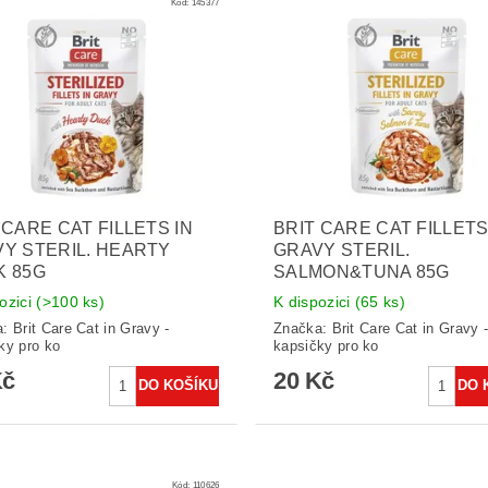
Kód:
145377
 CARE CAT FILLETS IN
BRIT CARE CAT FILLETS
Y STERIL. HEARTY
GRAVY STERIL.
K 85G
SALMON&TUNA 85G
ozici
(>100 ks)
K dispozici
(65 ks)
a:
Brit Care Cat in Gravy -
Značka:
Brit Care Cat in Gravy 
ky pro ko
kapsičky pro ko
Kč
20 Kč
Kód:
110626