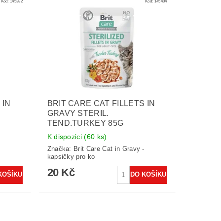
Kód:
145382
Kód:
145404
 IN
BRIT CARE CAT FILLETS IN
GRAVY STERIL.
TEND.TURKEY 85G
K dispozici
(60 ks)
-
Značka:
Brit Care Cat in Gravy -
kapsičky pro ko
20 Kč