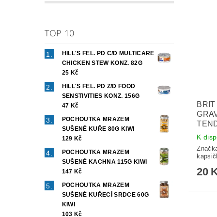
TOP 10
HILL'S FEL. PD C/D MULTICARE
CHICKEN STEW KONZ. 82G
25 Kč
HILL'S FEL. PD Z/D FOOD
SENSTIVITIES KONZ. 156G
BRIT
47 Kč
GRAV
POCHOUTKA MRAZEM
TEND
SUŠENÉ KUŘE 80G KIWI
K disp
129 Kč
Značk
POCHOUTKA MRAZEM
kapsič
SUŠENÉ KACHNA 115G KIWI
20 
147 Kč
POCHOUTKA MRAZEM
SUŠENÉ KUŘECÍ SRDCE 60G
KIWI
103 Kč