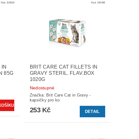
Kód:
110628
Kód:
145408
 IN
BRIT CARE CAT FILLETS IN
N 85G
GRAVY STERIL. FLAV.BOX
1020G
Nedostupné
-
Značka:
Brit Care Cat in Gravy -
kapsičky pro ko
253 Kč
DETAIL