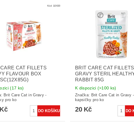
Kód:
110630
 CARE CAT FILLETS
BRIT CARE CAT FILLET
VY FLAVOUR BOX
GRAVY STERIL HEALTH
SC(12X85G)
RABBIT 85G
ozici
(17 ks)
K dispozici
(>100 ks)
a:
Brit Care Cat in Gravy -
Značka:
Brit Care Cat in Gravy 
ky pro ko
kapsičky pro ko
 Kč
20 Kč