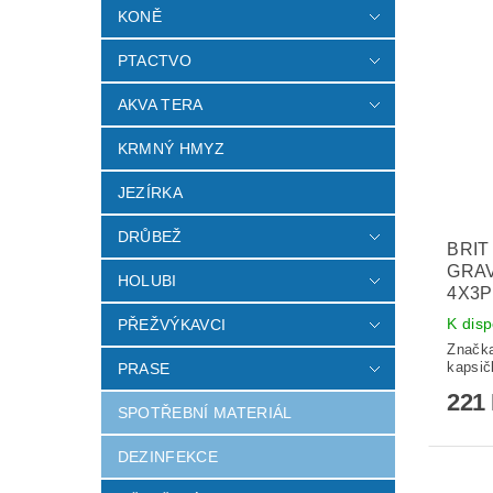
KONĚ
PTACTVO
AKVA TERA
KRMNÝ HMYZ
JEZÍRKA
DRŮBEŽ
BRIT
GRA
HOLUBI
4X3P
K disp
PŘEŽVÝKAVCI
Značk
kapsič
PRASE
221
SPOTŘEBNÍ MATERIÁL
DEZINFEKCE