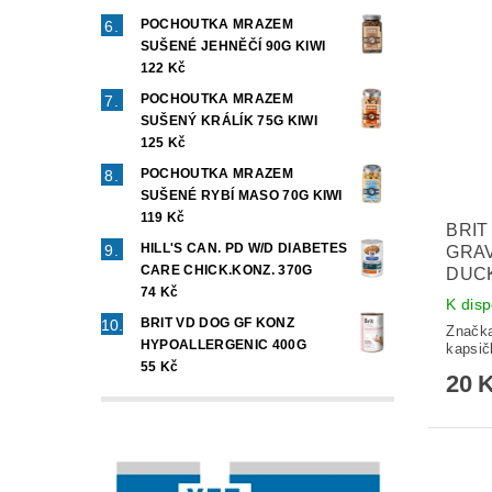
POCHOUTKA MRAZEM
SUŠENÉ JEHNĚČÍ 90G KIWI
122 Kč
POCHOUTKA MRAZEM
SUŠENÝ KRÁLÍK 75G KIWI
125 Kč
POCHOUTKA MRAZEM
SUŠENÉ RYBÍ MASO 70G KIWI
119 Kč
BRIT
HILL'S CAN. PD W/D DIABETES
GRAV
CARE CHICK.KONZ. 370G
DUC
74 Kč
K disp
BRIT VD DOG GF KONZ
Značk
HYPOALLERGENIC 400G
kapsič
55 Kč
20 