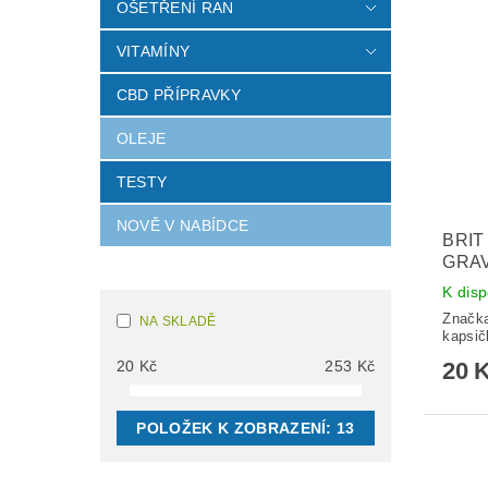
OŠETŘENÍ RAN
VITAMÍNY
CBD PŘÍPRAVKY
OLEJE
TESTY
NOVĚ V NABÍDCE
BRIT
GRAV
K disp
Značk
NA SKLADĚ
kapsič
20 
20
Kč
253
Kč
POLOŽEK K ZOBRAZENÍ:
13