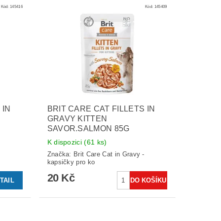
Kód:
145416
Kód:
145409
 IN
BRIT CARE CAT FILLETS IN
GRAVY KITTEN
SAVOR.SALMON 85G
K dispozici
(61 ks)
-
Značka:
Brit Care Cat in Gravy -
kapsičky pro ko
20 Kč
TAIL