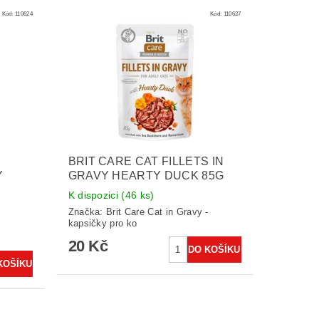
Kód:
110624
Kód:
110627
S
BRIT CARE CAT FILLETS IN
Y
GRAVY HEARTY DUCK 85G
K dispozici
(46 ks)
Značka:
Brit Care Cat in Gravy -
kapsičky pro ko
-
20 Kč