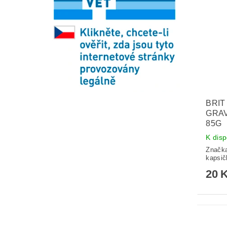
BRIT
GRA
85G
K disp
Značk
kapsič
20 