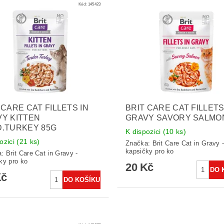
Kód:
145423
 CARE CAT FILLETS IN
BRIT CARE CAT FILLETS
Y KITTEN
GRAVY SAVORY SALMO
.TURKEY 85G
K dispozici
(10 ks)
ozici
(21 ks)
Značka:
Brit Care Cat in Gravy 
kapsičky pro ko
a:
Brit Care Cat in Gravy -
ky pro ko
20 Kč
Kč