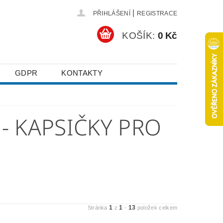
|
PŘIHLÁŠENÍ
REGISTRACE
KOŠÍK:
0 Kč
GDPR
KONTAKTY
 - KAPSIČKY PRO
1
1
13
Stránka
z
-
položek celkem