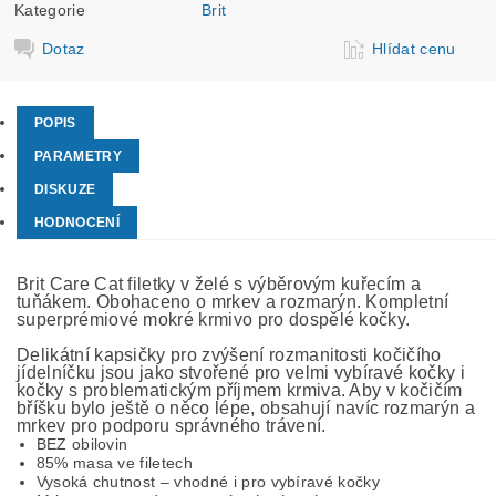
Kategorie
Brit
Dotaz
Hlídat cenu
POPIS
PARAMETRY
DISKUZE
HODNOCENÍ
Brit Care Cat filetky v želé s výběrovým kuřecím a
tuňákem. Obohaceno o mrkev a rozmarýn. Kompletní
superprémiové mokré krmivo pro dospělé kočky.
Delikátní kapsičky pro zvýšení rozmanitosti kočičího
jídelníčku jsou jako stvořené pro velmi vybíravé kočky i
kočky s problematickým příjmem krmiva. Aby v kočičím
bříšku bylo ještě o něco lépe, obsahují navíc rozmarýn a
mrkev pro podporu správného trávení.
BEZ obilovin
85% masa ve filetech
Vysoká chutnost – vhodné i pro vybíravé kočky