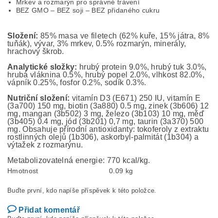
Mrkev a rozmarýn pro správné trávení
BEZ GMO – BEZ soji – BEZ přidaného cukru
Složení:
85% masa ve filetech (62% kuře, 15% játra, 8%
tuňák), vývar, 3% mrkev, 0.5% rozmarýn, minerály,
hrachový škrob.
Analytické složky:
hrubý protein 9.0%, hrubý tuk 3.0%,
hrubá vláknina 0.5%, hrubý popel 2.0%, vlhkost 82.0%,
vápník 0.25%, fosfor 0.2%, sodík 0.3%.
Nutriční složení:
vitamín D3 (E671) 250 IU, vitamín E
(3a700) 150 mg, biotin (3a880) 0.5 mg, zinek (3b606) 12
mg, mangan (3b502) 3 mg, železo (3b103) 10 mg, měď
(3b405) 0.4 mg, jód (3b201) 0,7 mg, taurin (3a370) 500
mg. Obsahuje přírodní antioxidanty: tokoferoly z extraktu
rostlinných olejů (1b306), askorbyl-palmitát (1b304) a
výtažek z rozmarýnu.
Metabolizovatelná energie: 770 kcal/kg.
Hmotnost
0.09 kg
Buďte první, kdo napíše příspěvek k této položce.
Přidat komentář