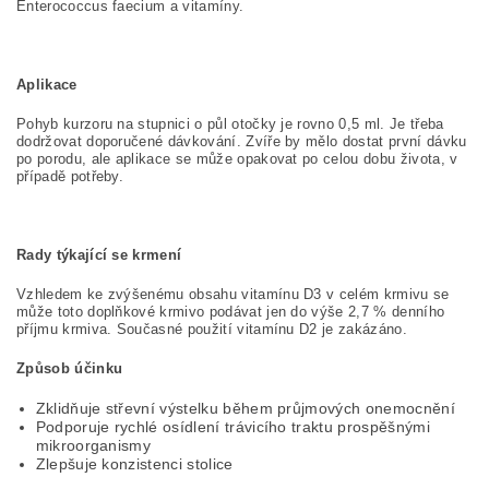
Enterococcus faecium a vitamíny.
Aplikace
Pohyb kurzoru na stupnici o půl otočky je rovno 0,5 ml. Je třeba
dodržovat doporučené dávkování. Zvíře by mělo dostat první dávku
po porodu, ale aplikace se může opakovat po celou dobu života, v
případě potřeby.
Rady týkající se krmení
Vzhledem ke zvýšenému obsahu vitamínu D3 v celém krmivu se
může toto doplňkové krmivo podávat jen do výše 2,7 % denního
příjmu krmiva. Současné použití vitamínu D2 je zakázáno.
Způsob účinku
Zklidňuje střevní výstelku během průjmových onemocnění
Podporuje rychlé osídlení trávicího traktu prospěšnými
mikroorganismy
Zlepšuje konzistenci stolice