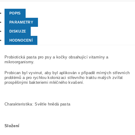
POPIS
PARAMETRY
DISKUZE
HODNOCENÍ
Probiotická pasta pro psy a kočky obsahující vitamíny a
mikroorganismy.
Probican byl vyvinut, aby byl aplikován v případě mírných střevních
problémů a pro rychlou kolonizaci střevního traktu malých zvířat
prospěšnými bakteriemi mléčného kvašení.
Charakteristika: Světle hnědá pasta
Složení