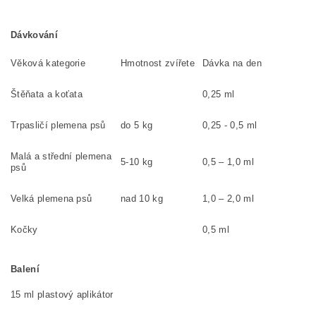
Dávkování
Věková kategorie
Hmotnost zvířete
Dávka na den
Štěňata a koťata
0,25 ml
Trpasličí plemena psů
do 5 kg
0,25 - 0,5 ml
Malá a střední plemena
5-10 kg
0,5 – 1,0 ml
psů
Velká plemena psů
nad 10 kg
1,0 – 2,0 ml
Kočky
0,5 ml
Balení
15 ml plastový aplikátor