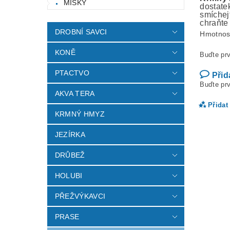
MISKY
dostate
smíchej
chraňte
DROBNÍ SAVCI
Hmotnos
KONĚ
Buďte prv
PTACTVO
Přid
Buďte prv
AKVA TERA
Přidat
KRMNÝ HMYZ
JEZÍRKA
DRŮBEŽ
HOLUBI
PŘEŽVÝKAVCI
PRASE