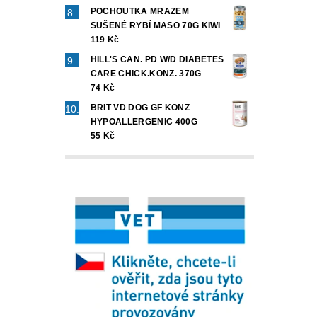
POCHOUTKA MRAZEM
SUŠENÉ RYBÍ MASO 70G KIWI
119 Kč
HILL'S CAN. PD W/D DIABETES
CARE CHICK.KONZ. 370G
74 Kč
BRIT VD DOG GF KONZ
HYPOALLERGENIC 400G
55 Kč