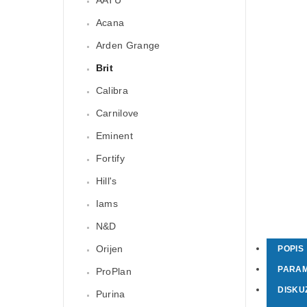
Acana
Arden Grange
Brit
Calibra
Carnilove
Eminent
Fortify
Hill's
Iams
N&D
Orijen
POPIS
PARA
ProPlan
DISKU
Purina