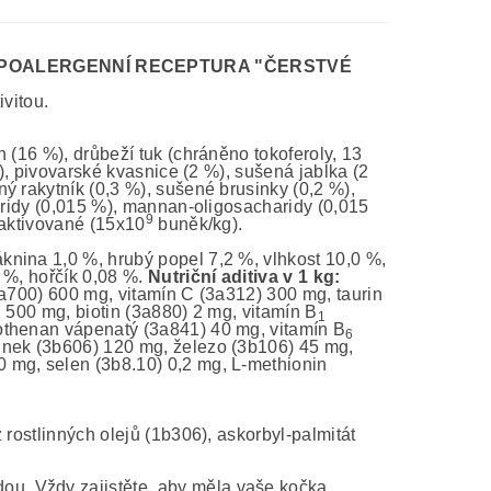
HYPOALERGENNÍ RECEPTURA "ČERSTVÉ
ivitou.
 (16 %), drůbeží tuk (chráněno tokoferoly, 13
%), pivovarské kvasnice (2 %), sušená jablka (2
ý rakytník (0,3 %), sušené brusinky (0,2 %),
haridy (0,015 %), mannan-oligosacharidy (0,015
9
naktivované (15x10
buněk/kg).
áknina 1,0 %, hrubý popel 7,2 %, vlhkost 10,0 %,
 %, hořčík 0,08 %.
Nutriční aditiva v 1 kg:
a700) 600 mg, vitamín C (3a312) 300 mg, taurin
 500 mg, biotin (3a880) 2 mg, vitamín B
1
othenan vápenatý (3a841) 40 mg, vitamín B
6
inek (3b606) 120 mg, železo (3b106) 45 mg,
 mg, selen (3b8.10) 0,2 mg, L-methionin
 rostlinných olejů (1b306), askorbyl-palmitát
ou. Vždy zajistěte, aby měla vaše kočka