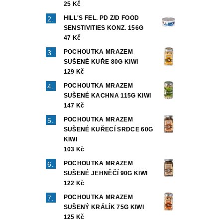
25 Kč
HILL'S FEL. PD Z/D FOOD
SENSTIVITIES KONZ. 156G
47 Kč
POCHOUTKA MRAZEM
SUŠENÉ KUŘE 80G KIWI
129 Kč
POCHOUTKA MRAZEM
SUŠENÉ KACHNA 115G KIWI
147 Kč
POCHOUTKA MRAZEM
SUŠENÉ KUŘECÍ SRDCE 60G
KIWI
103 Kč
POCHOUTKA MRAZEM
SUŠENÉ JEHNĚČÍ 90G KIWI
122 Kč
POCHOUTKA MRAZEM
SUŠENÝ KRÁLÍK 75G KIWI
125 Kč