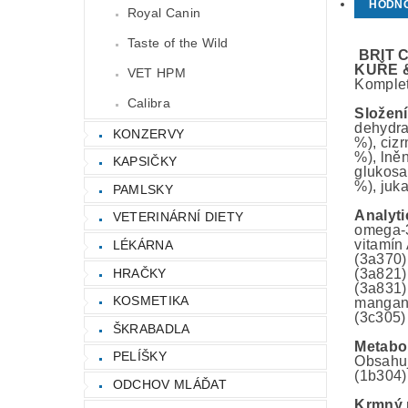
HODN
Royal Canin
Taste of the Wild
BRIT 
KUŘE 
VET HPM
Komplet
Calibra
Složení
dehydra
KONZERVY
%), cizr
%), lně
KAPSIČKY
glukosa
%), juk
PAMLSKY
Analyti
VETERINÁRNÍ DIETY
omega-3
vitamín
LÉKÁRNA
(3a370)
HRAČKY
(3a821)
(3a831)
KOSMETIKA
mangan 
(3c305)
ŠKRABADLA
Metabol
PELÍŠKY
Obsahuj
(1b304)
ODCHOV MLÁĎAT
Krmný 