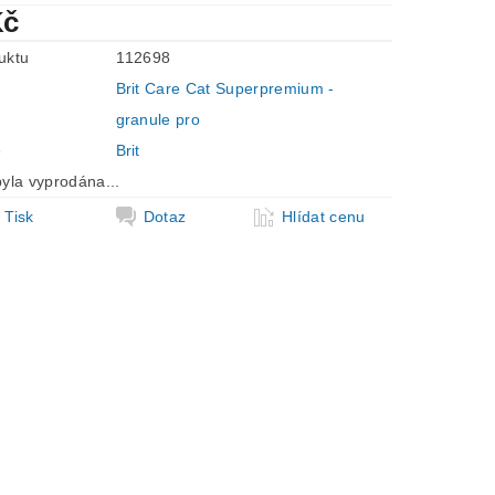
Kč
uktu
112698
Brit Care Cat Superpremium -
granule pro
e
Brit
yla vyprodána...
Tisk
Dotaz
Hlídat cenu