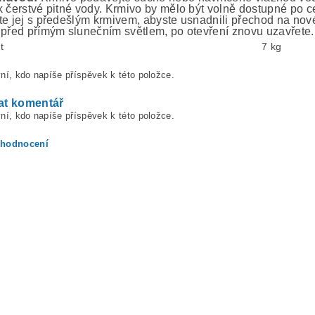
k čerstvé pitné vody. Krmivo by mělo být volně dostupné po 
te jej s předešlým krmivem, abyste usnadnili přechod na no
 před přímým slunečním světlem, po otevření znovu uzavřete.
t
7 kg
ní, kdo napíše příspěvek k této položce.
at komentář
ní, kdo napíše příspěvek k této položce.
 hodnocení