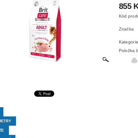
855 
Kód prod
Značka
Kategori
Položka b
METRY
ZE