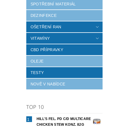
Vlož
SPOTŘEBNÍ MATERIÁL
DEZINFEKCE
OŠETŘENÍ RAN
VITAMÍNY
CBD PŘÍPRAVKY
OLEJE
TESTY
NOVĚ V NABÍDCE
TOP 10
HILL'S FEL. PD C/D MULTICARE
CHICKEN STEW KONZ. 82G