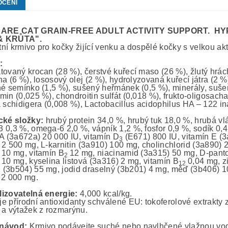
OCENÍ
CARE CAT GRAIN-FREE ADULT ACTIVITY SUPPORT. 
& KRŮTA".
ní krmivo pro kočky žijící venku a dospělé kočky s velkou akt
:
tovaný krocan (28 %), čerstvé kuřecí maso (26 %), žlutý hrách
na (6 %), lososový olej (2 %), hydrolyzovaná kuřecí játra (2 
né semínko (1,5 %), sušený heřmánek (0,5 %), minerály, sušen
min (0,025 %), chondroitin sulfát (0,018 %), frukto-oligosac
a schidigera (0,008 %), Lactobacillus acidophilus HA – 122 i
cké složky:
hrubý protein 34,0 %, hrubý tuk 18,0 %, hrubá vl
 0,3 %, omega-6 2,0 %, vápník 1,2 %, fosfor 0,9 %, sodík 0,4
 A (3a672a) 20 000 IU, vitamín D
(E671) 800 IU, vitamín E (3
3
 2 500 mg, L-karnitin (3a910) 100 mg, cholinchlorid (3a890) 2
 10 mg, vitamín B
12 mg, niacinamid (3a315) 50 mg, D-pant
2
 10 mg, kyselina listová (3a316) 2 mg, vitamín B
0,04 mg, z
12
(3b504) 55 mg, jodid draselný (3b201) 4 mg, měď (3b406) 10
 2 000 mg.
izovatelná energie:
4,000 kcal/kg.
e přírodní antioxidanty schválené EU: tokoferolové extrakty z
 a výtažek z rozmarýnu.
návod:
Krmivo podávejte suché nebo navlhčené vlažnou vod