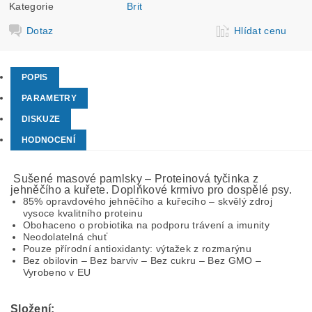
Kategorie
Brit
Dotaz
Hlídat cenu
POPIS
PARAMETRY
DISKUZE
HODNOCENÍ
Sušené masové pamlsky – Proteinová tyčinka z
jehněčího a kuřete. Doplňkové krmivo pro dospělé psy.
85% opravdového jehněčího a kuřecího – skvělý zdroj
vysoce kvalitního proteinu
Obohaceno o probiotika na podporu trávení a imunity
Neodolatelná chuť
Pouze přírodní antioxidanty: výtažek z rozmarýnu
Bez obilovin – Bez barviv – Bez cukru – Bez GMO –
Vyrobeno v EU
Složení: