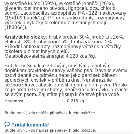
vykostěné kuřecí (59%), vykostěné jehněčí (26%),
glycerín rostlinného původu, lignocelulóza, chlorid
sodný, Lactobacillus acidophilus HA - 122 inaktivovaný
(15x109 buněk/kg). Přírodní antioxidanty: rozmarýnový
výtažek a výtažky tokoferolu z rostlinných olejů
(1b306(i)).
Analytické složky:
hrubý protein 30%, hrubý tuk 26%,
vlhkost 18%, hrubý popel 5%, hrubá vláknina 2%.
Přírodní antioxidanty: rozmarýnový výtažek a výtažky
tokoferolu z rostlinných olejů.
Metabolizovatelná energie: 4,120 kcal/kg.
Brit Jerky Snack je zdravým, masitým a chutným
doplňkem pravidelné stravy vašeho psa. Dávejte svému
psovi denně za odměnu nebo jako pamlsek během
společných chvilek v průběhu dne. Nenahrazujte
běžnou stravu, abyste zajistili denní příjem živin. Přesto,
že je produkt velmi chutný, nepřekračujte dávku a cvičte
se svým psem. Zajistěte přístup k čerstvé pitné vodě.
Hmotnost
0.218 kg
Buďte první, kdo napíše příspěvek k této položce.
Přidat komentář
Buďte první, kdo napíše příspěvek k této položce.