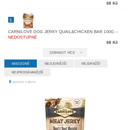
68 Kč
3.
CARNILOVE DOG JERKY QUAIL&CHICKEN BAR 100G
–
NEDOSTUPNÉ
68 Kč
ZOBRAZIT VÍCE
ABECEDNĚ
NEJLEVNĚJŠÍ
NEJDRAŽŠÍ
NEJPRODÁVANĚJŠÍ
8
položek celkem