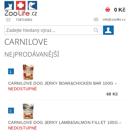
0 Kč
info@zoolife.cz
728718392
CARNILOVE
NEJPRODÁVANĚJŠÍ
1.
CARNILOVE DOG JERKY BOAR&CHICKEN BAR 100G
–
NEDOSTUPNÉ
68 Kč
2.
CARNILOVE DOG JERKY LAMB&SALMON FILLET 100G
–
NEDOSTUPNÉ