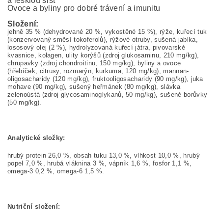
a lesklou srst
Ovoce a byliny pro dobré trávení a imunitu
Složení:
jehně 35 % (dehydrované 20 %, vykostěné 15 %), rýže, kuřecí tuk
(konzervovaný směsí tokoferolů), rýžové otruby, sušená jablka,
lososový olej (2 %), hydrolyzovaná kuřecí játra, pivovarské
kvasnice, kolagen, ulity korýšů (zdroj glukosaminu, 210 mg/kg),
chrupavky (zdroj chondroitinu, 150 mg/kg), byliny a ovoce
(hřebíček, citrusy, rozmarýn, kurkuma, 120 mg/kg), mannan-
oligosacharidy (120 mg/kg), fruktooligosacharidy (90 mg/kg), juka
mohave (90 mg/kg), sušený heřmánek (80 mg/kg), slávka
zelenoústá (zdroj glycosaminoglykanů, 50 mg/kg), sušené borůvky
(50 mg/kg).
Analytické složky:
hrubý protein 26,0 %, obsah tuku 13,0 %, vlhkost 10,0 %, hrubý
popel 7,0 %, hrubá vláknina 3 %, vápník 1,6 %, fosfor 1,1 %,
omega-3 0,2 %, omega-6 1,5 %.
Nutriční složení: