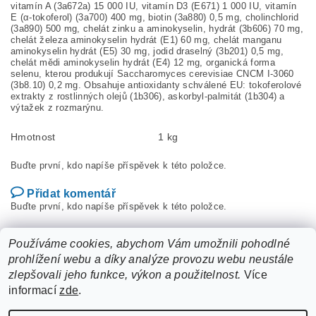
vitamín A (3a672a) 15 000 IU, vitamín D3 (E671) 1 000 IU, vitamín
E (α-tokoferol) (3a700) 400 mg, biotin (3a880) 0,5 mg, cholinchlorid
(3a890) 500 mg, chelát zinku a aminokyselin, hydrát (3b606) 70 mg,
chelát železa aminokyselin hydrát (E1) 60 mg, chelát manganu
aminokyselin hydrát (E5) 30 mg, jodid draselný (3b201) 0,5 mg,
chelát mědi aminokyselin hydrát (E4) 12 mg, organická forma
selenu, kterou produkují Saccharomyces cerevisiae CNCM I-3060
(3b8.10) 0,2 mg. Obsahuje antioxidanty schválené EU: tokoferolové
extrakty z rostlinných olejů (1b306), askorbyl-palmitát (1b304) a
výtažek z rozmarýnu.
Hmotnost
1 kg
Buďte první, kdo napíše příspěvek k této položce.
Přidat komentář
Buďte první, kdo napíše příspěvek k této položce.
Přidat hodnocení
Používáme cookies, abychom Vám umožnili pohodlné
prohlížení webu a díky analýze provozu webu neustále
zlepšovali jeho funkce, výkon a použitelnost.
Více
informací
zde
.