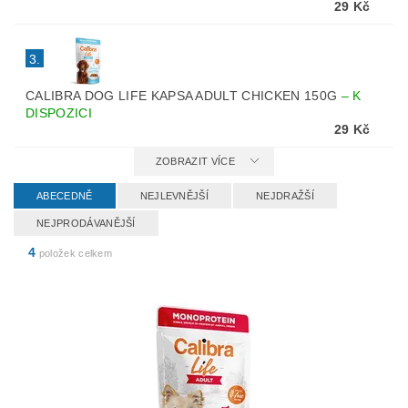
29 Kč
3.
CALIBRA DOG LIFE KAPSA ADULT CHICKEN 150G
–
K
DISPOZICI
29 Kč
ZOBRAZIT VÍCE
ABECEDNĚ
NEJLEVNĚJŠÍ
NEJDRAŽŠÍ
NEJPRODÁVANĚJŠÍ
4
položek celkem