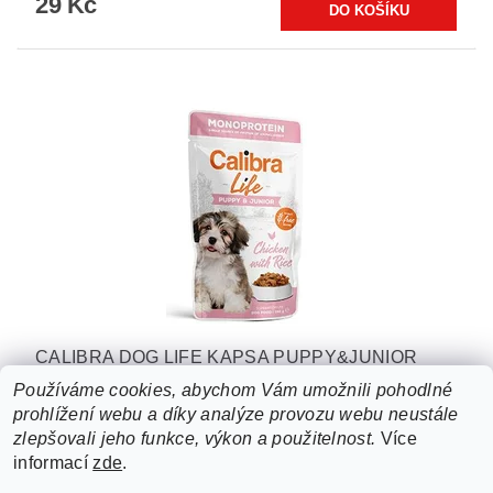
29 Kč
CALIBRA DOG LIFE KAPSA PUPPY&JUNIOR
CHICKEN 150G
Používáme cookies, abychom Vám umožnili pohodlné
prohlížení webu a díky analýze provozu webu neustále
29 Kč
zlepšovali jeho funkce, výkon a použitelnost.
Více
informací
zde
.