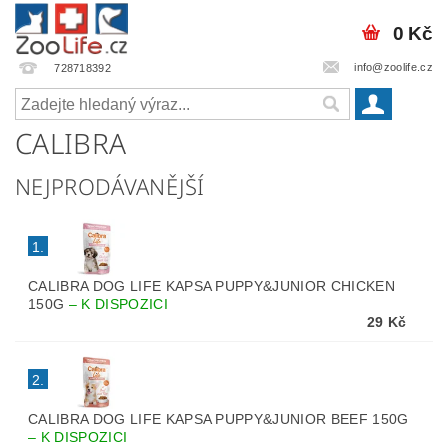
0 Kč
info@zoolife.cz
728718392
CALIBRA
NEJPRODÁVANĚJŠÍ
1.
CALIBRA DOG LIFE KAPSA PUPPY&JUNIOR CHICKEN
150G
–
K DISPOZICI
29 Kč
2.
CALIBRA DOG LIFE KAPSA PUPPY&JUNIOR BEEF 150G
–
K DISPOZICI