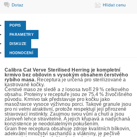
Dotaz
Hlídat cenu
POPIS
PARAMETRY
DISKUZE
HODNOCENÍ
Calibra Cat Verve Sterilised Herring je kompletní
krmivo bez obilovin s vysokým obsahem čerstvého
rybího masa.
Receptura je určená pro sterilizované a
kastrované kočky.
Čerstvé maso ze sledě a z lososa tvoří 29 % celkového
obsahu. Proteiny v receptuře jsou ze 75,4 % živočišného
původu. Krmivo tak představuje pro kočku jako
masožravce vysoce výživnou porci. Takové granule jsou
pro ni velmi atraktivní, protože respektují její přirozené
stravovací instinkty. Zaujmou svou vůní a chutí a jsou
zároveň lehce stravitelné. A jejich křupavá a nadýchaná
konzistence je neodolatelným pokušením.
Grain free receptura obsahuje zdroje kvalitních bílkovin,
adekvátní množství sacharidů a vlákniny, je pečlivě