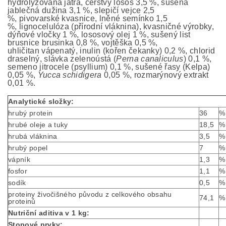
hydrolyzovaná játra, čerstvý losos 3,5 %, sušená
jablečná dužina 3,1 %, slepičí vejce 2,5
%, pivovarské kvasnice, lněné semínko 1,5
%, lignocelulóza (přírodní vláknina), kvasničné výrobky,
dýňové vločky 1 %, lososový olej 1 %, sušený list
brusnice brusinka 0,8 %, vojtěška 0,5 %,
uhličitan vápenatý, inulin (kořen čekanky) 0,2 %, chlorid
draselný, slávka zelenoústá (
Perna canaliculus
) 0,1 %,
semeno jitrocele (psyllium) 0,1 %, sušené řasy (Kelpa)
0,05 %,
Yucca schidigera
0,05 %, rozmarýnový extrakt
0,01 %.
Analytické složky:
hrubý protein
36
%
hrubé oleje a tuky
18,5
%
hrubá vláknina
3,5
%
hrubý popel
7
%
vápník
1,3
%
fosfor
1,1
%
sodík
0,5
%
proteiny živočišného původu z celkového obsahu
74,1
%
proteinů
Nutriční aditiva v 1 kg:
Stopové prvky: