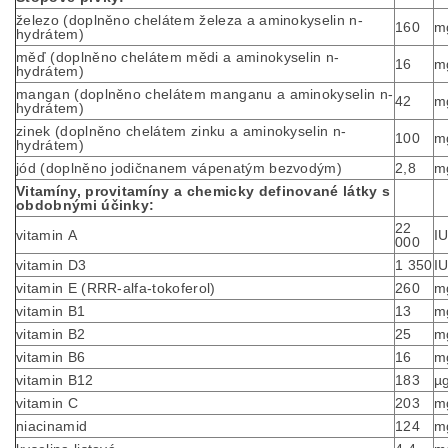
železo (doplněno chelátem železa a aminokyselin n-
160
m
hydrátem)
měď (doplněno chelátem mědi a aminokyselin n-
16
m
hydrátem)
mangan (doplněno chelátem manganu a aminokyselin n-
42
m
hydrátem)
zinek (doplněno chelátem zinku a aminokyselin n-
100
m
hydrátem)
jód (doplněno jodičnanem vápenatým bezvodým)
2,8
m
Vitamíny, provitamíny a chemicky definované látky s
obdobnými účinky:
22
vitamin A
I
000
vitamin D3
1 350
I
vitamin E (RRR-alfa-tokoferol)
260
m
vitamin B1
13
m
vitamin B2
25
m
vitamin B6
16
m
vitamin B12
183
µ
vitamin C
203
m
niacinamid
124
m