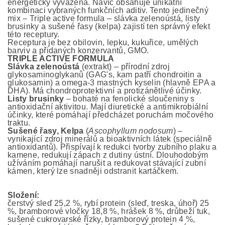
energeticky vyvážená. Navíc obsahuje unikátní
kombinaci vybraných funkčních aditiv. Tento jedinečný
mix – Triple active formula – slávka zelenoústá, listy
brusinky a sušené řasy (kelpa) zajistí ten správný efekt
této receptury.
Receptura je bez obilovin, lepku, kukuřice, umělých
barviv a přidaných konzervantů, GMO.
TRIPLE ACTIVE FORMULA
Slávka zelenoústá
(extrakt) – přírodní zdroj
glykosaminoglykanů (GAG's, kam patří chondroitin a
glukosamin) a omega-3 mastných kyselin (hlavně EPA a
DHA). Má chondroprotektivní a protizánětlivé účinky.
Listy brusinky
– bohaté na fenolické sloučeniny s
antioxidační aktivitou. Mají diuretické a antimikrobiální
účinky, které pomáhají předcházet poruchám močového
traktu.
Sušené řasy, Kelpa
(
Ascophyllum nodosum
) –
vynikající zdroj minerálů a bioaktivních látek (speciálně
antioxidantů). Přispívají k redukci tvorby zubního plaku a
kamene, redukují zápach z dutiny ústní. Dlouhodobým
užíváním pomáhají narušit a redukovat stávající zubní
kámen, který lze snadněji odstranit kartáčkem.
Složení:
čerstvý sleď 25,2 %, rybí protein (sleď, treska, úhoř) 25
%, bramborové vločky 18,8 %, hrášek 8 %, drůbeží tuk,
sušené cukrovarské řízky, bramborový protein 4 %,