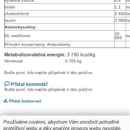
kyselina listová
4,4
m
biotin
1,1
m
cholinchlorid
2 693
m
taurin
2 000
m
Aminokyseliny:
10
DL-methionin
m
000
Přírodní konzervanty. Antioxidanty
Metabolizovatelná energie:
3 760 kcal/kg.
Hmotnost
0.765 kg
Buďte první, kdo napíše příspěvek k této položce.
Přidat komentář
Buďte první, kdo napíše příspěvek k této položce.
Přidat hodnocení
Používáme cookies, abychom Vám umožnili pohodlné
prohlížení webu a díky analýze provozu webu neustále