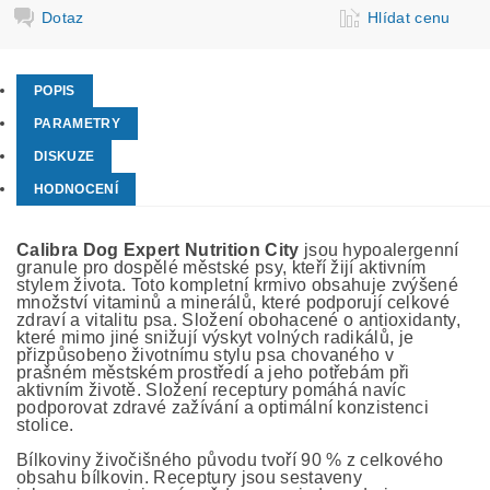
Dotaz
Hlídat cenu
POPIS
PARAMETRY
DISKUZE
HODNOCENÍ
Calibra Dog Expert Nutrition City
jsou hypoalergenní
granule pro dospělé městské psy, kteří žijí aktivním
stylem života. Toto kompletní krmivo obsahuje zvýšené
množství vitaminů a minerálů, které podporují celkové
zdraví a vitalitu psa. Složení obohacené o antioxidanty,
které mimo jiné snižují výskyt volných radikálů, je
přizpůsobeno životnímu stylu psa chovaného v
prašném městském prostředí a jeho potřebám při
aktivním životě. Složení receptury pomáhá navíc
podporovat zdravé zažívání a optimální konzistenci
stolice.
Bílkoviny živočišného původu tvoří 90 % z celkového
obsahu bílkovin. Receptury jsou sestaveny