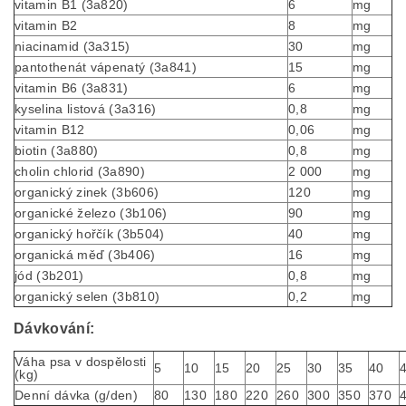
vitamin B1 (3a820)
6
mg
vitamin B2
8
mg
niacinamid (3a315)
30
mg
pantothenát vápenatý (3a841)
15
mg
vitamin B6 (3a831)
6
mg
kyselina listová (3a316)
0,8
mg
vitamin B12
0,06
mg
biotin (3a880)
0,8
mg
cholin chlorid (3a890)
2 000
mg
organický zinek (3b606)
120
mg
organické železo (3b106)
90
mg
organický hořčík (3b504)
40
mg
organická měď (3b406)
16
mg
jód (3b201)
0,8
mg
organický selen (3b810)
0,2
mg
Dávkování:
Váha psa v dospělosti
5
10
15
20
25
30
35
40
(kg)
Denní dávka (g/den)
80
130
180
220
260
300
350
370