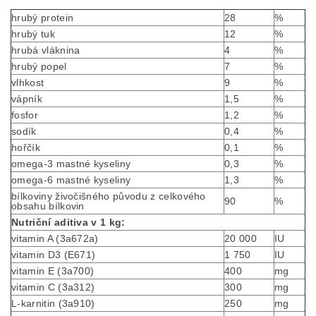
hrubý protein
28
%
hrubý tuk
12
%
hrubá vláknina
4
%
hrubý popel
7
%
vlhkost
9
%
vápník
1,5
%
fosfor
1,2
%
sodík
0,4
%
hořčík
0,1
%
omega-3 mastné kyseliny
0,3
%
omega-6 mastné kyseliny
1,3
%
bílkoviny živočišného původu z celkového
90
%
obsahu bílkovin
Nutriční aditiva v 1 kg:
vitamin A (3a672a)
20 000
IU
vitamin D3 (E671)
1 750
IU
vitamin E (3a700)
400
mg
vitamin C (3a312)
300
mg
L-karnitin (3a910)
250
mg