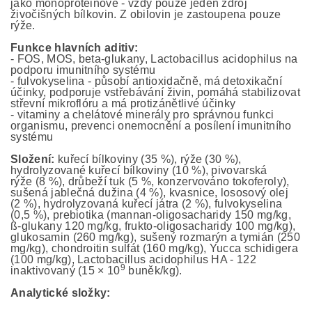
jako monoproteinové - vždy pouze jeden zdroj
živočišných bílkovin. Z obilovin je zastoupena pouze
rýže.
Funkce hlavních aditiv:
- FOS, MOS, beta-glukany, Lactobacillus acidophilus na
podporu imunitního systému
- fulvokyselina - působí antioxidačně, má detoxikační
účinky, podporuje vstřebávání živin, pomáhá stabilizovat
střevní mikroflóru a má protizánětlivé účinky
- vitaminy a chelátové minerály pro správnou funkci
organismu, prevenci onemocnění a posílení imunitního
systému
Složení:
kuřecí bílkoviny (35 %), rýže (30 %),
hydrolyzované kuřecí bílkoviny (10 %), pivovarská
rýže (8 %), drůbeží tuk (5 %, konzervováno tokoferoly),
sušená jablečná dužina (4 %), kvasnice, lososový olej
(2 %), hydrolyzovaná kuřecí játra (2 %), fulvokyselina
(0,5 %), prebiotika (mannan-oligosacharidy 150 mg/kg,
ß-glukany 120 mg/kg, frukto-oligosacharidy 100 mg/kg),
glukosamin (260 mg/kg), sušený rozmarýn a tymián (250
mg/kg), chondroitin sulfát (160 mg/kg), Yucca schidigera
(100 mg/kg), Lactobacillus acidophilus HA - 122
9
inaktivovaný (15 × 10
buněk/kg).
Analytické složky: