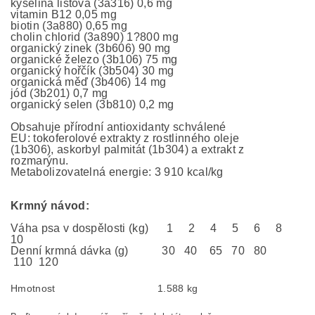
kyselina listová (3a316) 0,6 mg
vitamin B12 0,05 mg
biotin (3a880) 0,65 mg
cholin chlorid (3a890) 1?800 mg
organický zinek (3b606) 90 mg
organické železo (3b106) 75 mg
organický hořčík (3b504) 30 mg
organická měď (3b406) 14 mg
jód (3b201) 0,7 mg
organický selen (3b810) 0,2 mg
Obsahuje přírodní antioxidanty schválené
EU: tokoferolové extrakty z rostlinného oleje
(1b306), askorbyl palmitát (1b304) a extrakt z
rozmarýnu.
Metabolizovatelná energie: 3 910 kcal/kg
Krmný návod:
Váha psa v dospělosti (kg) 1 2 4 5 6 8
10
Denní krmná dávka (g) 30 40 65 70 80
110 120
Hmotnost
1.588 kg