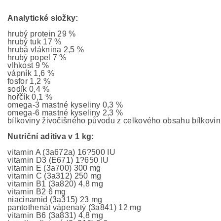
Analytické složky:
hrubý protein 29 %
hrubý tuk 17 %
hrubá vláknina 2,5 %
hrubý popel 7 %
vlhkost 9 %
vápník 1,6 %
fosfor 1,2 %
sodík 0,4 %
hořčík 0,1 %
omega-3 mastné kyseliny 0,3 %
omega-6 mastné kyseliny 2,3 %
bílkoviny živočišného původu z celkového obsahu bílkov
Nutriční aditiva v 1 kg:
vitamin A (3a672a) 16?500 IU
vitamin D3 (E671) 1?650 IU
vitamin E (3a700) 300 mg
vitamin C (3a312) 250 mg
vitamin B1 (3a820) 4,8 mg
vitamin B2 6 mg
niacinamid (3a315) 23 mg
pantothenát vápenatý (3a841) 12 mg
vitamin B6 (3a831) 4,8 mg