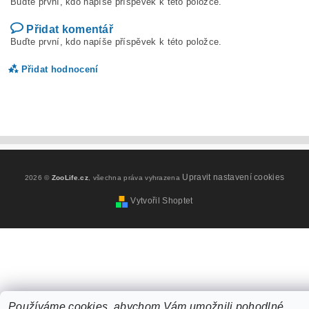
Buďte první, kdo napíše příspěvek k této položce.
Přidat komentář
Buďte první, kdo napíše příspěvek k této položce.
Přidat hodnocení
Upravit nastavení cookies
2026 ©
ZooLife.cz
, všechna práva vyhrazena
Vytvořil Shoptet
Vložením hodnocení souhlasíte s
podmínkami ochrany
osobních údajů
Používáme cookies, abychom Vám umožnili pohodlné