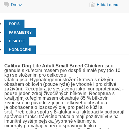
Dotaz
Hlídat cenu
POPIS
PARAMETRY
DISKUZE
HODNOCENÍ
Calibra Dog Life Adult Small Breed Chicken
jsou
granule s kuřecím masem pro dospělé malé psy (do 10
kg) se složením pro celkovou
vitalitu psa. Hypoalergenní složení krmiva s nízkým
obsahem obilovin (pouze rýže) je vhodné i pro citlivé
zažívání. Receptura je sestavena jako monoproteinová -
pouze jeden zdroj živočišných bílkovin. Receptura s
kvalitním kuřecím masem obsahuje 85 % bílkovin
živočišného původu z jejich celkového obsahu a
je obohacena o lososový olej pro péči o kůži a
srst. Prebiotika spolu s ß-glukany a laktobacily podporují
správnou funkci trávicího traktu a mají pozitivní vliv na
imunitní systém pejska. Vybrané vitaminy a
minerály pomáhají v péči o správnou funkci