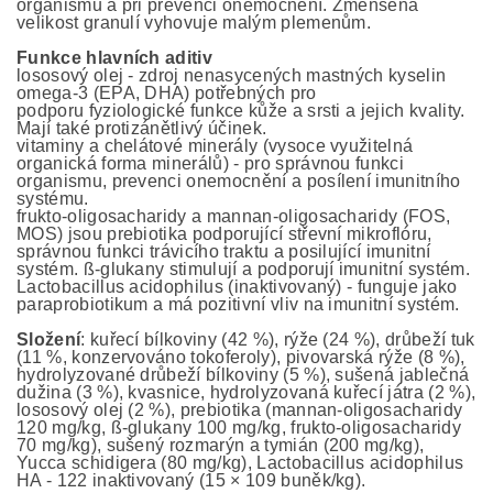
organismu a při prevenci onemocnění. Zmenšená
velikost granulí vyhovuje malým plemenům.
Funkce hlavních aditiv
lososový olej - zdroj nenasycených mastných kyselin
omega-3 (EPA, DHA) potřebných pro
podporu fyziologické funkce kůže a srsti a jejich kvality.
Mají také protizánětlivý účinek.
vitaminy a chelátové minerály (vysoce využitelná
organická forma minerálů) - pro správnou funkci
organismu, prevenci onemocnění a posílení imunitního
systému.
frukto-oligosacharidy a mannan-oligosacharidy (FOS,
MOS) jsou prebiotika podporující střevní mikroflóru,
správnou funkci trávicího traktu a posilující imunitní
systém. ß-glukany stimulují a podporují imunitní systém.
Lactobacillus acidophilus (inaktivovaný) - funguje jako
paraprobiotikum a má pozitivní vliv na imunitní systém.
Složení
: kuřecí bílkoviny (42 %), rýže (24 %), drůbeží tuk
(11 %, konzervováno tokoferoly), pivovarská rýže (8 %),
hydrolyzované drůbeží bílkoviny (5 %), sušená jablečná
dužina (3 %), kvasnice, hydrolyzovaná kuřecí játra (2 %),
lososový olej (2 %), prebiotika (mannan-oligosacharidy
120 mg/kg, ß-glukany 100 mg/kg, frukto-oligosacharidy
70 mg/kg), sušený rozmarýn a tymián (200 mg/kg),
Yucca schidigera (80 mg/kg), Lactobacillus acidophilus
HA - 122 inaktivovaný (15 × 109 buněk/kg).