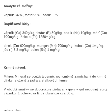
Analytické složky:
vápník 34 %, fosfor 3 %, sodík 1 %
Doplňkové látky:
vápník (Ca) 340g/kg, fosfor (P) 30g/kg, sodík (Na) 10g/kg, měď (Cu)
100mg/kg, železo (Fe) 1250mg/kg,
zinek (Zn) 600mg/kg, mangan (Mn) 700mg/kg, kobalt (Co) 1mg/kg,
jód (I) 3,3 mg/kg, selen (Se) 1 mg/kg
Krmný návod:
Mikros Minerál se používá denně, rovnoměrně zamíchaný do krmné
dávky, složené z jádra a statkových krmiv.
V období snášky se doporučuje přidávat vápenný grit nebo jiný zdroj
vápníku. 1 polévková lžíce obsahuje cca 30 g.