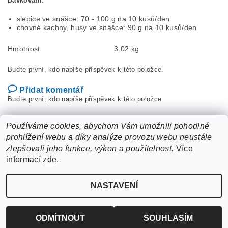
Dávkování:
slepice ve snášce: 70 - 100 g na 10 kusů/den
chovné kachny, husy ve snášce: 90 g na 10 kusů/den
Hmotnost
3.02 kg
Buďte první, kdo napíše příspěvek k této položce.
Přidat komentář
Buďte první, kdo napíše příspěvek k této položce.
Přidat hodnocení
Používáme cookies, abychom Vám umožnili pohodlné
prohlížení webu a díky analýze provozu webu neustále
zlepšovali jeho funkce, výkon a použitelnost.
Více
informací
zde
.
NASTAVENÍ
Upravit nastavení cookies
2026 ©
ZooLife.cz
, všechna práva vyhrazena
Vytvořil Shoptet
ODMÍTNOUT
SOUHLASÍM