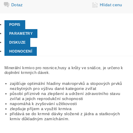
Dotaz
Hlídat cenu
POPIS
PARAMETRY
DISKUZE
HODNOCENÍ
Minerální krmivo pro nosnice,husy a krůty ve snášce, je určeno k
doplnění krmných dávek.
zajišťuje optimální hladiny makroprvků a stopových prvků
nezbytných pro výživu dané kategorie zvířat
působí příznivě na zlepšení a udržení zdravotního stavu
zvířat a jejich reprodukční schopnosti
napomáhá k zvyšování užitkovosti
zlepšuje příjem a využití krmiva
přidává se do krmné dávky složené z jádra a statkových
krmiv důkladným zamícháním.