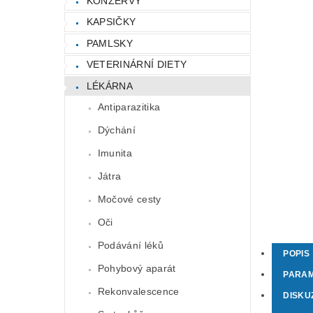
KONZERVY
KAPSIČKY
PAMLSKY
VETERINÁRNÍ DIETY
LÉKÁRNA
Antiparazitika
Dýchání
Imunita
Játra
Močové cesty
Oči
Podávání léků
POPIS
Pohybový aparát
PARA
Rekonvalescence
DISKU