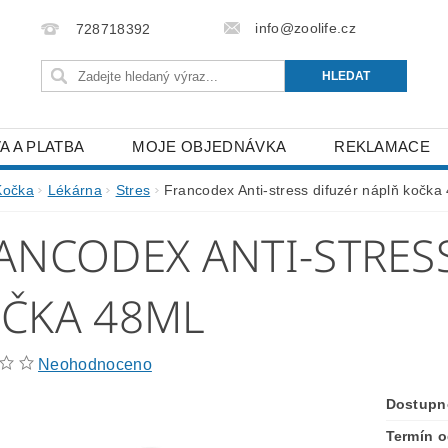
info@zoolife.cz
728718392
A A PLATBA
MOJE OBJEDNÁVKA
REKLAMACE
Kočka
Lékárna
Stres
Francodex Anti-stress difuzér náplň kočka
ANCODEX ANTI-STRES
ČKA 48ML
Neohodnoceno
Dostupn
Termín o