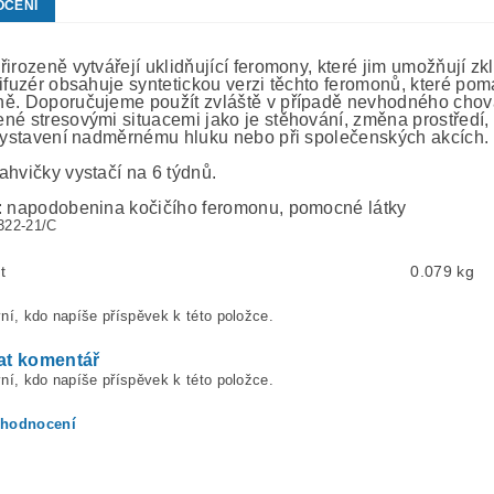
OCENÍ
irozeně vytvářejí uklidňující feromony, které jim umožňují zk
ifuzér obsahuje syntetickou verzi těchto feromonů, které pomá
ě. Doporučujeme použít zvláště v případě nevhodného chov
né stresovými situacemi jako je stěhování, změna prostředí, 
 vystavení nadměrnému hluku nebo při společenských akcích.
ahvičky vystačí na 6 týdnů.
: napodobenina kočičího feromonu, pomocné látky
322-21/C
t
0.079 kg
ní, kdo napíše příspěvek k této položce.
at komentář
ní, kdo napíše příspěvek k této položce.
 hodnocení