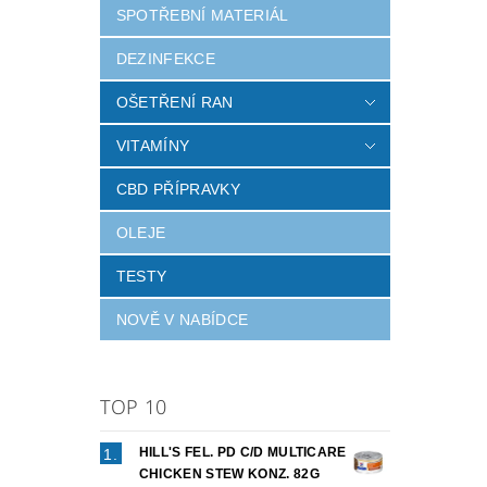
SPOTŘEBNÍ MATERIÁL
DEZINFEKCE
OŠETŘENÍ RAN
VITAMÍNY
CBD PŘÍPRAVKY
OLEJE
TESTY
NOVĚ V NABÍDCE
TOP 10
HILL'S FEL. PD C/D MULTICARE
CHICKEN STEW KONZ. 82G