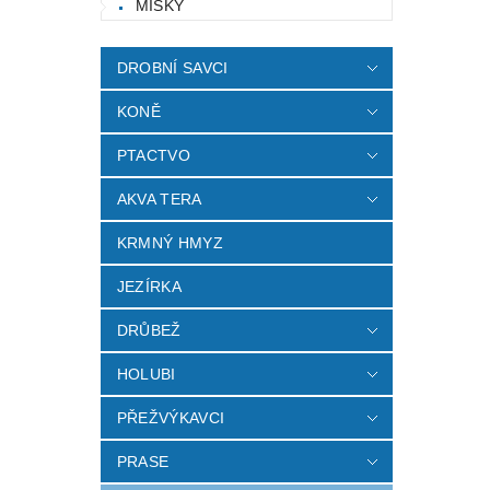
MISKY
DROBNÍ SAVCI
KONĚ
PTACTVO
AKVA TERA
Vlož
KRMNÝ HMYZ
JEZÍRKA
DRŮBEŽ
HOLUBI
PŘEŽVÝKAVCI
PRASE