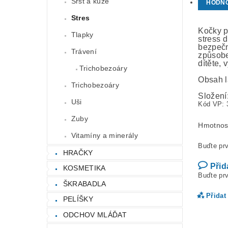
Srst a kůže
HODN
Stres
Kočky př
Tlapky
stress d
bezpečn
Trávení
způsobe
dítěte,
Trichobezoáry
Obsah l
Trichobezoáry
Složení
Uši
Kód VP: 
Zuby
Hmotnos
Vitamíny a minerály
Buďte prv
HRAČKY
Přid
KOSMETIKA
Buďte prv
ŠKRABADLA
Přidat
PELÍŠKY
ODCHOV MLÁĎAT