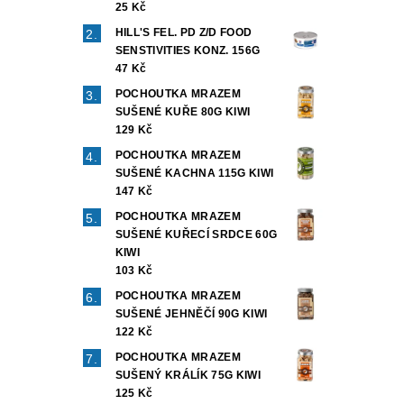
25 Kč
HILL'S FEL. PD Z/D FOOD
SENSTIVITIES KONZ. 156G
47 Kč
POCHOUTKA MRAZEM
SUŠENÉ KUŘE 80G KIWI
129 Kč
POCHOUTKA MRAZEM
SUŠENÉ KACHNA 115G KIWI
147 Kč
POCHOUTKA MRAZEM
SUŠENÉ KUŘECÍ SRDCE 60G
KIWI
103 Kč
POCHOUTKA MRAZEM
SUŠENÉ JEHNĚČÍ 90G KIWI
122 Kč
POCHOUTKA MRAZEM
SUŠENÝ KRÁLÍK 75G KIWI
125 Kč