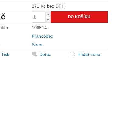
271 Kč bez DPH
Kč
uktu
106514
Francodex
e
Stres
Tisk
Dotaz
Hlídat cenu