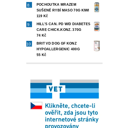
POCHOUTKA MRAZEM
SUŠENÉ RYBÍ MASO 70G KIWI
119 Kč
HILL'S CAN. PD W/D DIABETES
CARE CHICK.KONZ. 370G
74 Kč
BRIT VD DOG GF KONZ
HYPOALLERGENIC 400G
55 Kč