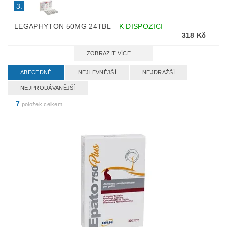
3.
LEGAPHYTON 50MG 24TBL
–
K DISPOZICI
318 Kč
ZOBRAZIT VÍCE
ABECEDNĚ
NEJLEVNĚJŠÍ
NEJDRAŽŠÍ
NEJPRODÁVANĚJŠÍ
7
položek celkem