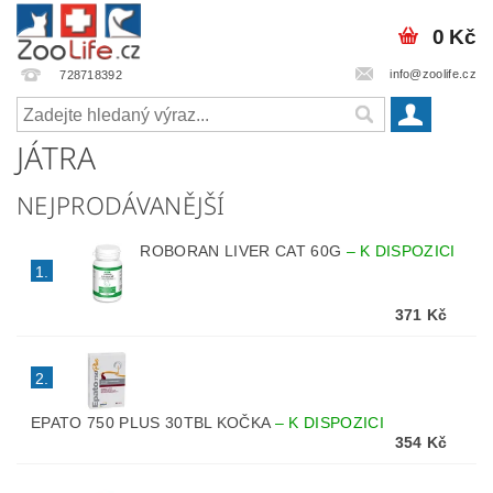
0 Kč
info@zoolife.cz
728718392
JÁTRA
NEJPRODÁVANĚJŠÍ
ROBORAN LIVER CAT 60G
–
K DISPOZICI
1.
371 Kč
2.
EPATO 750 PLUS 30TBL KOČKA
–
K DISPOZICI
354 Kč