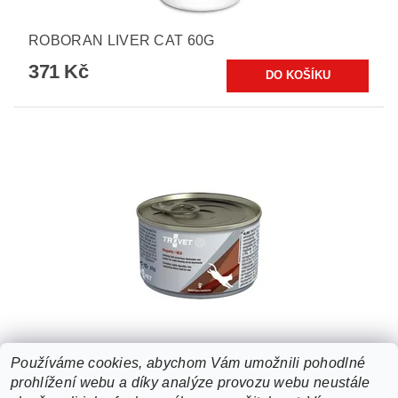
ROBORAN LIVER CAT 60G
371 Kč
TROVET KOČKA HLD HEPATIC KONZ. 200G
Používáme cookies, abychom Vám umožnili pohodlné
prohlížení webu a díky analýze provozu webu neustále
65 Kč