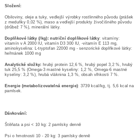
Složení:
Obiloviny, oleje a tuky, vedlejší výrobky rostlinného původu (prášek
z meduňky 0,02 %), maso a vedlejší produkty živočišného původu
(drůbež 7 %), minerální látky.
Doplňkové látky (/kg): nutriční doplňkové látky
: vitamíny:
vitamín v A 2000 lU, vitamín D3 300 lU, -vitamín E 113 mg,
aminokyselina: L-tryptofan 22000 mg - senzorické doplňkové látky:
heřmánek 1000 mg
Analytické složky:
hrubý protein 12,6 %, hrubý popel 3,2 %, hrubý
tuk 25,5 % (Omega-3 mastné kyseliny: 1,2 %, Omega-6 mastné
kyseliny: 3,2 %), hrubá vláknina 1,3 %, obsah vlhkosti 7 %.
Energie (metabolizovatelná energie)
: 3739 kcal/kg, tj. 5,6 kcal na
pamlsek.
Dávkování:
Štěňata a psi < 10 kg: 2 pamlsky denně
Psi o hmotnosti 10 - 20 kg: 3 pamlsky denně