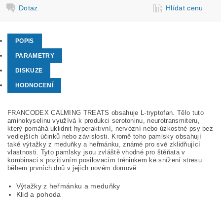
Dotaz
Hlídat cenu
POPIS
PARAMETRY
DISKUZE
HODNOCENÍ
FRANCODEX CALMING TREATS obsahuje L-tryptofan. Tělo tuto
aminokyselinu využívá k produkci serotoninu, neurotransmiteru,
který pomáhá uklidnit hyperaktivní, nervózní nebo úzkostné psy bez
vedlejších účinků nebo závislosti. Kromě toho pamlsky obsahují
také výtažky z meduňky a heřmánku, známé pro své zklidňující
vlastnosti. Tyto pamlsky jsou zvláště vhodné pro štěňata v
kombinaci s pozitivním posilovacím tréninkem ke snížení stresu
během prvních dnů v jejich novém domově.
Výtažky z heřmánku a meduňky
Klid a pohoda