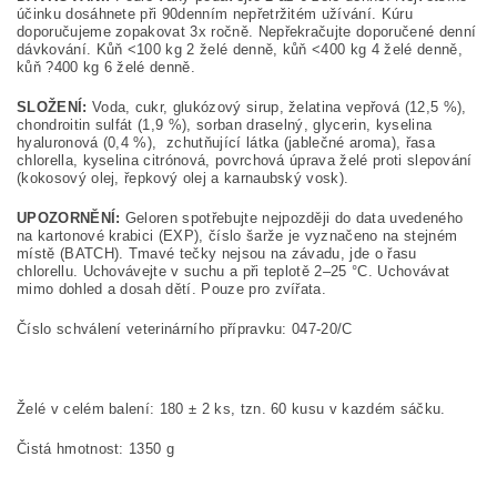
účinku dosáhnete při 90denním nepřetržitém užívání. Kúru
doporučujeme zopakovat 3x ročně. Nepřekračujte doporučené denní
dávkování. Kůň <100 kg 2 želé denně, kůň <400 kg 4 želé denně,
kůň ?400 kg 6 želé denně.
SLOŽENÍ:
Voda, cukr, glukózový sirup, želatina vepřová (12,5 %),
chondroitin sulfát (1,9 %), sorban draselný, glycerin, kyselina
hyaluronová (0,4 %), zchutňující látka (jablečné aroma), řasa
chlorella, kyselina citrónová, povrchová úprava želé proti slepování
(kokosový olej, řepkový olej a karnaubský vosk).
UPOZORNĚNÍ:
Geloren spotřebujte nejpozději do data uvedeného
na kartonové krabici (EXP), číslo šarže je vyznačeno na stejném
místě (BATCH). Tmavé tečky nejsou na závadu, jde o řasu
chlorellu. Uchovávejte v suchu a při teplotě 2–25 °C. Uchovávat
mimo dohled a dosah dětí. Pouze pro zvířata.
Číslo schválení veterinárního přípravku: 047-20/C
Želé v celém balení: 180 ± 2 ks, tzn. 60 kusu v kazdém sáčku.
Čistá hmotnost: 1350 g