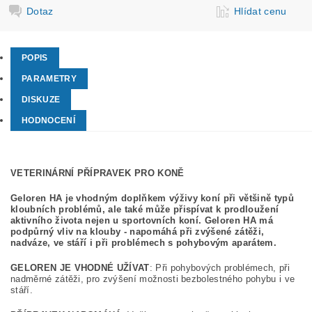
Dotaz
Hlídat cenu
POPIS
PARAMETRY
DISKUZE
HODNOCENÍ
VETERINÁRNÍ PŘÍPRAVEK PRO KONĚ
Geloren HA je vhodným doplňkem výživy koní při většině typů
kloubních problémů, ale také může přispívat k prodloužení
aktivního života nejen u sportovních koní. Geloren HA má
podpůrný vliv na klouby - napomáhá při zvýšené zátěži,
nadváze, ve stáří i při problémech s pohybovým aparátem.
GELOREN JE VHODNÉ UŽÍVAT
: Při pohybových problémech, při
nadměrné zátěži, pro zvýšení možnosti bezbolestného pohybu i ve
stáří.