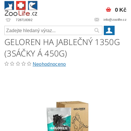
0 Kč
info@zoolife.cz
728718392
GELOREN HA JABLEČNÝ 1350G
(3SÁČKY Á 450G)
Neohodnoceno