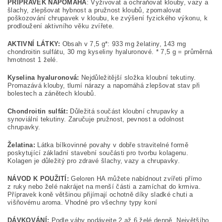
PŘÍPRAVEK NAPOMÁHÁ
: Vyživovat a ochraňovat klouby, vazy a
šlachy, zlepšovat hybnost a pružnost kloubů, zpomalovat
poškozování chrupavek v kloubu, ke zvýšení fyzického výkonu, k
prodloužení aktivního věku zvířete.
AKTIVNÍ LÁTKY:
Obsah v 7,5 g*: 933 mg želatiny, 143 mg
chondroitin sulfátu, 30 mg kyseliny hyaluronové. * 7,5 g = průměrná
hmotnost 1 želé.
Kyselina hyaluronová:
Nejdůležitější složka kloubní tekutiny.
Promazává klouby, tlumí nárazy a napomáhá zlepšovat stav při
bolestech a zánětech kloubů.
Chondroitin sulfát:
Důležitá součást kloubní chrupavky a
synoviální tekutiny. Zaručuje pružnost, pevnost a odolnost
chrupavky.
Želatina:
Látka bílkovinné povahy v dobře stravitelné formě
poskytující základní stavební součásti pro tvorbu kolagenu.
Kolagen je důležitý pro zdravé šlachy, vazy a chrupavky.
NÁVOD K POUŽITÍ:
Geloren HA můžete nabídnout zvířeti přímo
z ruky nebo želé nakrájet na menší části a zamíchat do krmiva.
Přípravek koně většinou přijímají ochotně díky sladké chuti a
višňovému aroma. Vhodné pro všechny typy koní
DÁVKOVÁNÍ:
Podle váhy podávejte 2 až 6 želé denně. Největšího