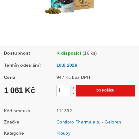
Dostupnost
K dispozici
(16 ks)
Termín odeslání:
10.8.2026
Cena
947 Kč bez DPH
1 061 Kč
Kód produktu
111392
Značka
Contipro Pharma a.s. - Geloren
Kategorie
Klouby