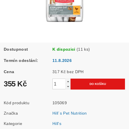
Dostupnost
K dispozici
(11 ks)
Termín odeslání:
11.8.2026
Cena
317 Kč bez DPH
355 Kč
Kód produktu
105069
Značka
Hill´s Pet Nutrition
Kategorie
Hill's