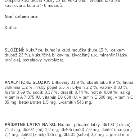
Dospělé kastrované kočky až do věku 6 let. Vhodné také pro
kastrovaná koťata > 6 měsíců.
Není určeno pro:
Koťata
SLOŽENÍ:
Kukuřice, kuřecí a krůtí moučka (kuře 15 %, celkem
drůbež 23 %), kukuřičná bílkovina, živočišný tuk, minerální látky,
rybí olej, proteinový hydrolyzát.
ANALYTICKÉ SLOŽKY:
Bílkoviny 31,9 %, obsah tuku 9,9 %, hrubá
vláknina 1,2 %, hrubý popel 5,5 %, L-lysin 2,2 %, vápník 0,83 %,
fosfor 0,69 %, sodík 0,37 %, draslík 0,74 %, hořčík 0,09 %; na kg:
Vitamin A 7 075 IU, vitamin D3 638 IU, vitamin E 500 mg, vitamin C
85 mg, betakaroten 1,5 mg, L-karnitin 546 mg.
PŘÍDATNÉ LÁTKY NA KG:
Nutriční přídatné látky: 3b103 (železo)
71,3 mg, 3b202 (jód) 1,8 mg, 3b405 (měď) 7,0 mg, 3b502 (mangan)
7,4 mg, 3b603 (zinek) 125 mg, 3b801 (selen) 0,2 mg, s přírodními