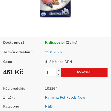
Dostupnost
K dispozici
(28 ks)
Termín odeslání:
11.8.2026
Cena
412 Kč bez DPH
461 Kč
Kód produktu
102264
Značka
Farmina Pet Foods New
Kategorie
N&D