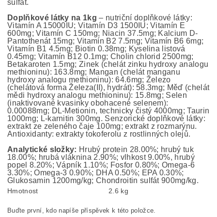
sulfát.
Doplňkové látky na 1kg
– nutriční doplňkové látky:
Vitamín A 15000IU; Vitamín D3 1500IU; Vitamín E
600mg; Vitamín C 150mg; Niacin 37.5mg; Kalcium D-
Pantothenát 15mg; Vitamín B2 7.5mg; Vitamín B6 6mg;
Vitamín B1 4.5mg; Biotin 0.38mg; Kyselina listová
0.45mg; Vitamín B12 0.1mg; Cholin chlorid 2500mg;
Betakaroten 1.5mg; Zinek (chelát zinku hydroxy analogu
methioninu): 163.8mg; Mangan (chelát manganu
hydroxy analogu methioninu): 64.6mg; Železo
(chelátová forma Železa(II), hydrát): 58.3mg; Měď (chelát
mědi hydroxy analogu methioninu): 15.8mg; Selen
(inaktivované kvasinky obohacené selenem):
0.00088mg; DL-Metionin, technicky čistý 4000mg; Taurin
1000mg; L-karnitin 300mg. Senzorické doplňkové látky:
extrakt ze zeleného čaje 100mg; extrakt z rozmarýnu.
Antioxidanty: extrakty tokoferolu z rostlinných olejů.
Analytické složky:
Hrubý protein 28.00%; hrubý tuk
18.00%; hrubá vláknina 2.90%; vlhkost 9.00%, hrubý
popel 8.20%; Vápník 1.10%; Fosfor 0.80%; Omega-6
3.30%; Omega-3 0.90%; DHA 0.50%; EPA 0.30%;
Glukosamin 1200mg/kg; Chondroitin sulfát 900mg/kg.
Hmotnost
2.6 kg
Buďte první, kdo napíše příspěvek k této položce.