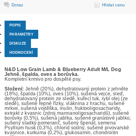
Dotaz
Hlídat cenu
POPIS
PARAMETRY
DISKUZE
HODNOCENÍ
N&D Low Grain Lamb & Blueberry Adult M/L Dog
Jehně,
špalda, oves a borůvka.
Kompletní krmivo pro dospělé psy.
Složení:
Jehně (20%), dehydratovaný protein z jehněte
(18%), špalda (10%), oves (10%), sušená vejce, sleď,
dehydratovaný protein ze sledě, kuřecí tuk, rybí olej (ze
sledě), sušené řepné řízky, vláknina z hrachu, sušené
mrkve, sušená vojtěška, inulin, fruktooligosacharidy,
extrakt z kvasnic (zdroj mannanoligosacharidů), sušené
borůvky (0,5%), sušená jablka, sušené granátové jablko,
sušený sladký pomeranč, sušený špenát, semena
Psyllium husk (0,3%), chlorid sodný, sušené pivovarské
kvasnice, kurkuma (0,2%), glukosamin, chondroitin