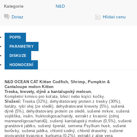
Kategorie
N&D
Dotaz
Hlídat cenu
POPIS
PARAMETRY
DISKUZE
HODNOCENÍ
N&D OCEAN CAT Kitten Codfish, Shrimp, Pumpkin &
Cantaloupe melon Kitten
Treska, krevety, dýně a kantalupský meloun.
Kompletní krmivo pro koťata, březí nebo kojící kočky.
Složení:
Treska (32%), dehydratovaný protein z tresky (30%),
batáty, rybí olej (ze sledě), dehydratované krevety (5%), sušená
dýně (5%), dehydratovaný protein ze sledě, sušené mrkve, sušená
vojtěška, inulin, fruktooligosacharidy, extrakt z kvasnic (zdroj
mannanoligosacharidů), sušený kantalupský meloun (0,5%), sušené
granátové jablko, sušený špenát, semena Psyllium husk, sušené
borůvky, sušená jablka, chlorid sodný, chlorid draselný, sušené
pivovarské kvasnice, kurkuma (0,2%), extrakt z aloe vera.