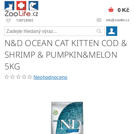
0 Kč
info@zoolife.cz
728718392
N&D OCEAN CAT KITTEN COD &
SHRIMP & PUMPKIN&MELON
5KG
Neohodnoceno