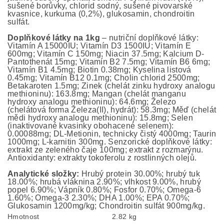
sušené borůvky, chlorid sodný, sušené pivovarské
kvasnice, kurkuma (0,2%), glukosamin, chondroitin
sulfát.
Doplňkové látky na 1kg
– nutriční doplňkové látky:
Vitamín A 15000IU; Vitamín D3 1500IU; Vitamín E
600mg; Vitamín C 150mg; Niacin 37.5mg; Kalcium D-
Pantothenát 15mg; Vitamín B2 7.5mg; Vitamín B6 6mg;
Vitamín B1 4.5mg; Biotin 0.38mg; Kyselina listová
0.45mg; Vitamín B12 0.1mg; Cholin chlorid 2500mg;
Betakaroten 1.5mg; Zinek (chelát zinku hydroxy analogu
methioninu): 163.8mg; Mangan (chelát manganu
hydroxy analogu methioninu): 64.6mg; Železo
(chelátová forma Železa(II), hydrát): 58.3mg; Měď (chelát
mědi hydroxy analogu methioninu): 15.8mg; Selen
(inaktivované kvasinky obohacené selenem):
0.00088mg; DL-Metionin, technicky čistý 4000mg; Taurin
1000mg; L-karnitin 300mg. Senzorické doplňkové látky:
extrakt ze zeleného čaje 100mg; extrakt z rozmarýnu.
Antioxidanty: extrakty tokoferolu z rostlinných olejů.
Analytické složky:
Hrubý protein 30.00%; hrubý tuk
18.00%; hrubá vláknina 2.90%; vlhkost 9.00%, hrubý
popel 6.90%; Vápník 0.80%; Fosfor 0.70%; Omega-6
1.60%; Omega-3 2.30%; DHA 1.00%; EPA 0.70%;
Glukosamin 1200mg/kg; Chondroitin sulfát 900mg/kg.
Hmotnost
2.82 kg