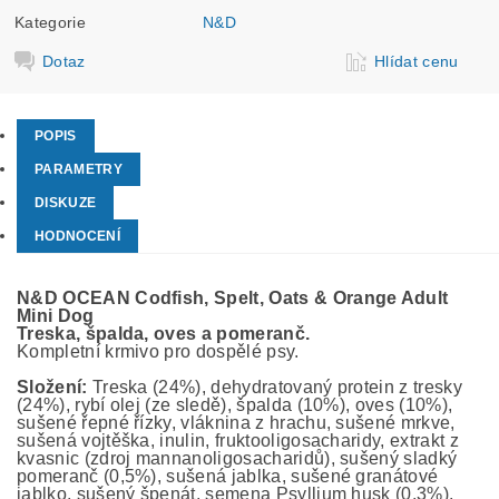
Kategorie
N&D
Dotaz
Hlídat cenu
POPIS
PARAMETRY
DISKUZE
HODNOCENÍ
N&D OCEAN Codfish, Spelt, Oats & Orange Adult
Mini Dog
Treska, š
palda, oves
a
pomeranč.
Kompletní krmivo pro dospělé psy.
Složení:
Treska (24%), dehydratovaný protein z tresky
(24%), rybí olej (ze sledě), špalda (10%), oves (10%),
sušené řepné řízky, vláknina z hrachu, sušené mrkve,
sušená vojtěška, inulin, fruktooligosacharidy, extrakt z
kvasnic (zdroj mannanoligosacharidů), sušený sladký
pomeranč (0,5%), sušená jablka, sušené granátové
jablko, sušený špenát, semena Psyllium husk (0,3%),