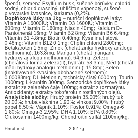
špenát, semena Psyllium husk, sušené borůvky, chlorid
sodný, chlorid draselný, uhličitan vápenatý, sušené
pivovarské kvasnice, kurkuma (0,2%).
Doplňkové látky na 1kg
– nutriční doplňkové látky:
Vitamín A 16000IU; Vitamín D3 1600IU; Vitamín E
600mg; Vitamín C 160mg; Niacin 40mg; Kalcium D-
Pantothenát 16mg; Vitamín B2 8mg; Vitamín B6 6.4mg;
Vitamín B1 4.8mg; Biotin 0.40mg; Kyselina listová
0.48mg; Vitamín B12 0.1mg; Cholin chlorid 2800mg;
Betakaroten 1.5mg; Zinek (chelát zinku hydroxy analogu
methioninu): 163.8mg; Mangan (chelát manganu
hydroxy analogu methioninu): 64.6mg; Železo
(chelátová forma Železa(II), hydrát): 58.3mg; Měď (chelát
mědi hydroxy analogu methioninu): 15.8mg; Selen
(inaktivované kvasinky obohacené selenem):
0.00088mg; DL-Metionin, technicky čistý 6000mg; Taurin
1000mg; L-karnitin 300mg. Senzorické doplňkové látky:
extrakt ze zeleného čaje 100mg; extrakt z rozmarýnu.
Antioxidanty: extrakty tokoferolu z rostlinných olejů.
Analytické složky:
Hrubý protein 35.00%; hrubý tuk
20.00%; hrubá vláknina 1.90%; vlhkost 9.00%; hrubý
popel 8.50%; Vápník 1.10%; Fosfor 0.91%; Omega-6
1.80%; Omega-3 2.95%; DHA 1.10%; EPA 0.80%;
Glukosamin 1400mg/kg; Chondroitin sulfát 1100mg/kg.
Hmotnost
2.82 kg