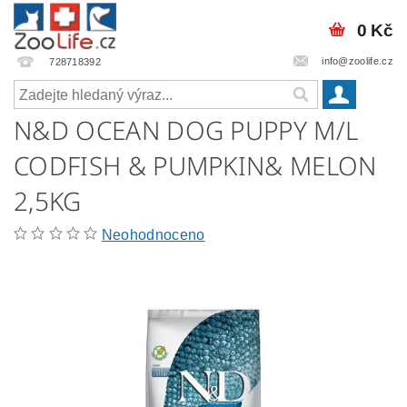
0 Kč
info@zoolife.cz
728718392
N&D OCEAN DOG PUPPY M/L
CODFISH & PUMPKIN& MELON
2,5KG
Neohodnoceno