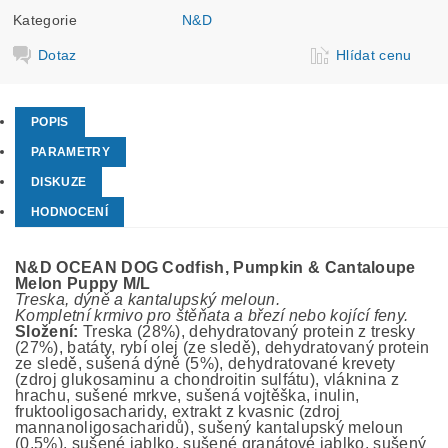
Kategorie
N&D
Dotaz
Hlídat cenu
POPIS
PARAMETRY
DISKUZE
HODNOCENÍ
N&D OCEAN DOG Codfish, Pumpkin & Cantaloupe
Melon Puppy M/L
Treska, dýně a kantalupský meloun.
Kompletní krmivo pro štěňata a březí nebo kojící feny.
Složení:
Treska (28%), dehydratovaný protein z tresky
(27%), batáty, rybí olej (ze sledě), dehydratovaný protein
ze sledě, sušená dýně (5%), dehydratované krevety
(zdroj glukosaminu a chondroitin sulfátu), vláknina z
hrachu, sušené mrkve, sušená vojtěška, inulin,
fruktooligosacharidy, extrakt z kvasnic (zdroj
mannanoligosacharidů), sušený kantalupský meloun
(0,5%), sušené jablko, sušené granátové jablko, sušený