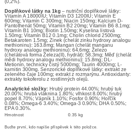
(0,2%).
Doplňkové látky na 1kg
– nutriční doplňkové látky:
Vitamín A 18000IU; Vitamín D3 1200IU; Vitamín E
600mg; Vitamín C 300mg; Niacin 150mg; Kalcium D-
Pantothenát 50mg; Vitamín B2 20mg; Vitamín B6 8.1mg;
Vitamín B1 10mg; Biotin 1.50mg; Kyselina listová
1.50mg; Vitamín B12 0.1mg; Cholin chlorid 2500mg;
Betakaroten 1.5mg; Zinek (chelát zinku hydroxy analogu
methioninu): 163.8mg; Mangan (chelát manganu
hydroxy analogu methioninu): 64.6mg; Železo
(chelátová forma Železa(II), hydrát): 58.3mg; Měď (chelát
mědi hydroxy analogu methioninu): 15.8mg; DL-
Metionin, technicky čistý 5000mg; Taurin 4000mg; L-
karnitin 300mg. Senzorické doplňkové látky: extrakt ze
zeleného čaje 100mg; extrakt z rozmarýnu. Antioxidanty:
extrakty tokoferolu z rostlinných olejů.
Analytické složky:
Hrubý protein 44.00%; hrubý tuk
20.00%; hrubá vláknina 1.80%; vlhkost 8.00%; hrubý
popel 8.70%; Vápník 1.10%; Fosfor 0.90%; Hořčík
0.08%; Omega-6 3.40%; Omega-3 0.90%; DHA 0.50%;
EPA 0.30%.
Hmotnost
0.35 kg
Buďte první, kdo napíše příspěvek k této položce.