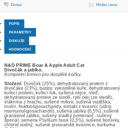
Dotaz
Hlídat cenu
POPIS
PARAMETRY
DISKUZE
HODNOCENÍ
N&D PRIME Boar & Apple Adult Cat
Divočák
a jablko.
Kompletní krmivo pro
dospělé kočky.
Složení:
Divočák (25%), dehydratovaný protein z
divočáka (23%), batáty, vykostěné kuře, dehydratovaný
kuřecí protein, kuřecí tuk, sušená vejce, sleď,
dehydratovaný protein ze sledě, rybí olej (ze sledě),
vláknina z hrachu, sušené mrkve, sušená vojtěška,
inulin, fruktooligosacharidy, extrakt z kvasnic (zdroj
mannanoligosacharidů), sušená jablka (0,5%), sušené
granátové jablko, sušený sladký pomeranč, sušený
špenát, semena Psyllium husk (0,3%), sušené borůvky,
chlorid sodný, sušené pivovarské kvasnice, kurkuma