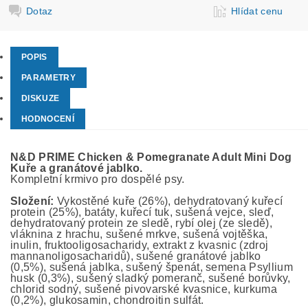
Dotaz
Hlídat cenu
POPIS
PARAMETRY
DISKUZE
HODNOCENÍ
N&D PRIME Chicken & Pomegranate Adult Mini Dog
Kuře
a
granátové jablko.
Kompletní krmivo pro dospělé psy.
Složení:
Vykostěné kuře (26%), dehydratovaný kuřecí
protein (25%), batáty, kuřecí tuk, sušená vejce, sleď,
dehydratovaný protein ze sledě, rybí olej (ze sledě),
vláknina z hrachu, sušené mrkve, sušená vojtěška,
inulin, fruktooligosacharidy, extrakt z kvasnic (zdroj
mannanoligosacharidů), sušené granátové jablko
(0,5%), sušená jablka, sušený špenát, semena Psyllium
husk (0,3%), sušený sladký pomeranč, sušené borůvky,
chlorid sodný, sušené pivovarské kvasnice, kurkuma
(0,2%), glukosamin, chondroitin sulfát.