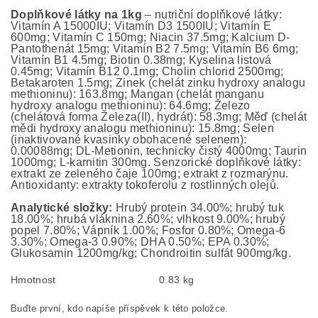
Doplňkové látky na 1kg
– nutriční doplňkové látky:
Vitamín A 15000IU; Vitamín D3 1500IU; Vitamín E
600mg; Vitamín C 150mg; Niacin 37.5mg; Kalcium D-
Pantothenát 15mg; Vitamín B2 7.5mg; Vitamín B6 6mg;
Vitamín B1 4.5mg; Biotin 0.38mg; Kyselina listová
0.45mg; Vitamín B12 0.1mg; Cholin chlorid 2500mg;
Betakaroten 1.5mg; Zinek (chelát zinku hydroxy analogu
methioninu): 163.8mg; Mangan (chelát manganu
hydroxy analogu methioninu): 64.6mg; Železo
(chelátová forma Železa(II), hydrát): 58.3mg; Měď (chelát
mědi hydroxy analogu methioninu): 15.8mg; Selen
(inaktivované kvasinky obohacené selenem):
0.00088mg; DL-Metionin, technicky čistý 4000mg; Taurin
1000mg; L-karnitin 300mg. Senzorické doplňkové látky:
extrakt ze zeleného čaje 100mg; extrakt z rozmarýnu.
Antioxidanty: extrakty tokoferolu z rostlinných olejů.
Analytické složky:
Hrubý protein 34.00%; hrubý tuk
18.00%; hrubá vláknina 2.60%; vlhkost 9.00%; hrubý
popel 7.80%; Vápník 1.00%; Fosfor 0.80%; Omega-6
3.30%; Omega-3 0.90%; DHA 0.50%; EPA 0.30%;
Glukosamin 1200mg/kg; Chondroitin sulfát 900mg/kg.
Hmotnost
0.83 kg
Buďte první, kdo napíše příspěvek k této položce.