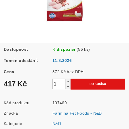
Dostupnost
K dispozici
(56 ks)
Termín odeslání:
11.8.2026
Cena
372 Kč bez DPH
417 Kč
Kód produktu
107469
Značka
Farmina Pet Foods - N&D
Kategorie
N&D