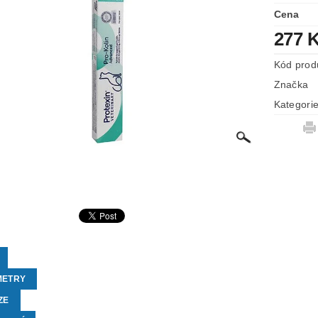
Cena
277 
Kód prod
Značka
Kategori
METRY
ZE