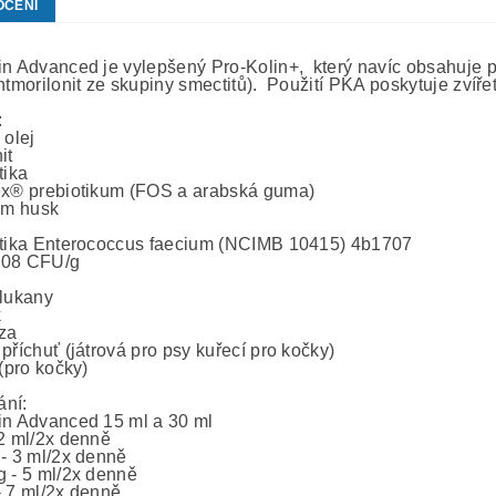
OCENÍ
in Advanced je vylepšený Pro-Kolin+, který navíc obsahuje ps
ontmorilonit ze skupiny smectitů). Použití PKA poskytuje zvíř
:
 olej
it
otika
ex® prebiotikum (FOS a arabská guma)
ium husk
otika Enterococcus faecium (NCIMB 10415) 4b1707
108 CFU/g
glukany
k
óza
příchuť (játrová pro psy kuřecí pro kočky)
 (pro kočky)
ní:
in Advanced 15 ml a 30 ml
 2 ml/2x denně
 - 3 ml/2x denně
g - 5 ml/2x denně
- 7 ml/2x denně