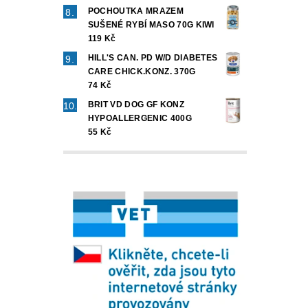
POCHOUTKA MRAZEM
SUŠENÉ RYBÍ MASO 70G KIWI
119 Kč
HILL'S CAN. PD W/D DIABETES
CARE CHICK.KONZ. 370G
74 Kč
BRIT VD DOG GF KONZ
HYPOALLERGENIC 400G
55 Kč