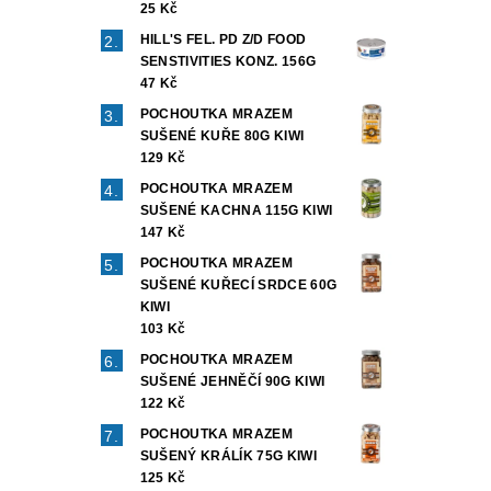
25 Kč
HILL'S FEL. PD Z/D FOOD
SENSTIVITIES KONZ. 156G
47 Kč
POCHOUTKA MRAZEM
SUŠENÉ KUŘE 80G KIWI
129 Kč
POCHOUTKA MRAZEM
SUŠENÉ KACHNA 115G KIWI
147 Kč
POCHOUTKA MRAZEM
SUŠENÉ KUŘECÍ SRDCE 60G
KIWI
103 Kč
POCHOUTKA MRAZEM
SUŠENÉ JEHNĚČÍ 90G KIWI
122 Kč
POCHOUTKA MRAZEM
SUŠENÝ KRÁLÍK 75G KIWI
125 Kč