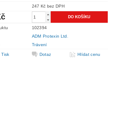
247 Kč bez DPH
Kč
uktu
102394
ADM Protexin Ltd.
e
Trávení
Tisk
Dotaz
Hlídat cenu