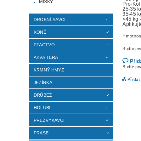
MISKY
Pro-Kol
25-35 k
35-45 k
>45 kg 
DROBNÍ SAVCI
Aplikuj
KONĚ
Hmotnos
PTACTVO
Buďte prv
AKVA TERA
Přid
Buďte prv
KRMNÝ HMYZ
Přidat
JEZÍRKA
DRŮBEŽ
HOLUBI
PŘEŽVÝKAVCI
PRASE