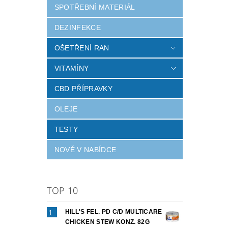
SPOTŘEBNÍ MATERIÁL
DEZINFEKCE
Vlož
OŠETŘENÍ RAN
VITAMÍNY
CBD PŘÍPRAVKY
OLEJE
TESTY
NOVĚ V NABÍDCE
TOP 10
HILL'S FEL. PD C/D MULTICARE
CHICKEN STEW KONZ. 82G