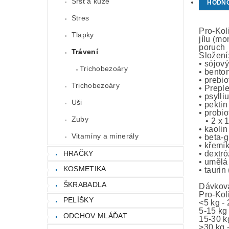
Srst a kůže
HODN
Stres
Pro-Kol
Tlapky
jílu (m
poruch
Trávení
Složení
• sójový
Trichobezoáry
• benton
• prebi
Trichobezoáry
• Prepl
• psyll
Uši
• pektin
• probi
Zuby
• 2 x 
• kaolin
Vitamíny a minerály
• beta-
• křemí
HRAČKY
• dextr
• umělá 
KOSMETIKA
• taurin
ŠKRABADLA
Dávková
Pro-Kol
PELÍŠKY
<5 kg -
5-15 kg
ODCHOV MLÁĎAT
15-30 k
>30 kg 