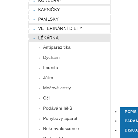
KONZERVY
KAPSIČKY
PAMLSKY
VETERINÁRNÍ DIETY
LÉKÁRNA
Antiparazitika
Dýchání
Imunita
Játra
Močové cesty
Oči
Podávání léků
POPIS
Pohybový aparát
PARA
Rekonvalescence
DISKU