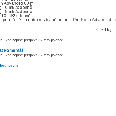
in Advanced 60 ml
g - 6 ml/2x denně
g - 8 ml/2x denně
- 10 ml/2x denně
te perorálně po dobu nezbytně nutnou. Pro-Kolin Advanced mů
t
0.044 kg
ní, kdo napíše příspěvek k této položce.
at komentář
ní, kdo napíše příspěvek k této položce.
 hodnocení