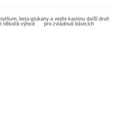
yllium, beta-glukany a vedle kaolinu další druh
eti několik výhod pro zvládnutí trávicích