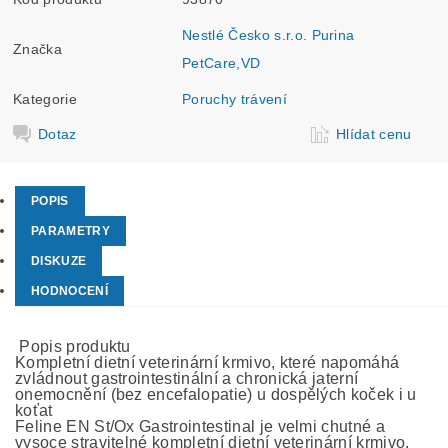
Nestlé Česko s.r.o. Purina
Značka
PetCare,VD
Kategorie
Poruchy trávení
Dotaz
Hlídat cenu
POPIS
PARAMETRY
DISKUZE
HODNOCENÍ
Popis produktu
Kompletní dietní veterinární krmivo, které napomáhá
zvládnout gastrointestinální a chronická jaterní
onemocnění (bez encefalopatie) u dospělých koček i u
koťat
Feline EN St/Ox Gastrointestinal je velmi chutné a
vysoce stravitelné kompletní dietní veterinární krmivo,