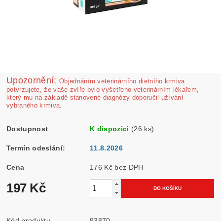
Upozornění:
Ob­jednáním veterinárního dietního krmiva
potvrzujete, že vaše zvíře bylo vyšetřeno veterinárním lékařem,
který mu na základě stanovené diagnózy doporučil užívání
vybraného krmiva.
Dostupnost
K dispozici
(26 ks)
Termín odeslání:
11.8.2026
Cena
176 Kč bez DPH
197 Kč
Kód produktu
93870