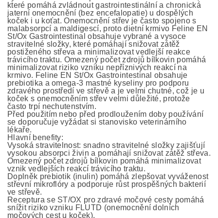
které pomáhá zvládnout gastrointestinální a chronická
jaterní onemocnění (bez encefalopatie) u dospělých
koček i u koťat. Onemocnění střev je často spojeno s
malabsorpcí a maldigescí, proto dietní krmivo Feline EN
St/Ox Gastrointestinal obsahuje vybrané a vysoce
stravitelné složky, které pomáhají snižovat zátěž
postiženého střeva a minimalizovat vedlejší reakce
trávicího traktu. Omezený počet zdrojů bílkovin pomáhá
minimalizovat riziko vzniku nepříznivých reakcí na
krmivo. Feline EN St/Ox Gastrointestinal obsahuje
prebiotika a omega-3 mastné kyseliny pro podporu
zdravého prostředí ve střevě a je velmi chutné, což je u
koček s onemocněním střev velmi důležité, protože
často trpí nechutenstvím.
Před použitím nebo před prodloužením doby používání
se doporučuje vyžádat si stanovisko veterinárního
lékaře.
Hlavní benefity:
Vysoká stravitelnost: snadno stravitelné složky zajišťují
vysokou absorpci živin a pomáhají snižovat zátěž střeva.
Omezený počet zdrojů bílkovin pomáhá minimalizovat
vznik vedlejších reakcí trávicího traktu.
Doplněk prebiotik (inulin) pomáhá zlepšovat vyváženost
střevní mikroflóry a podporuje růst prospěšných bakterií
ve střevě.
Receptura se ST/OX pro zdravé močové cesty pomáhá
snížit riziko vzniku FLUTD (onemocnění dolních
močových cest u koček).