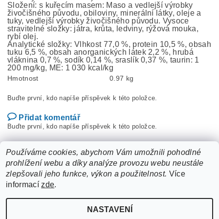
Složení: s kuřecím masem: Maso a vedlejší výrobky
živočišného původu, obiloviny, minerální látky, oleje a
tuky, vedlejší výrobky živočišného původu. Vysoce
stravitelné složky: játra, krůta, ledviny, rýžová mouka,
rybí olej.
Analytické složky: Vlhkost 77,0 %, protein 10,5 %, obsah
tuku 6,5 %, obsah anorganických látek 2,2 %, hrubá
vláknina 0,7 %, sodík 0,14 %, sraslík 0,37 %, taurin: 1
200 mg/kg, ME: 1 030 kcal/kg
Hmotnost
0.97 kg
Buďte první, kdo napíše příspěvek k této položce.
Přidat komentář
Buďte první, kdo napíše příspěvek k této položce.
Přidat hodnocení
Používáme cookies, abychom Vám umožnili pohodlné
prohlížení webu a díky analýze provozu webu neustále
zlepšovali jeho funkce, výkon a použitelnost.
Více
informací
zde
.
NASTAVENÍ