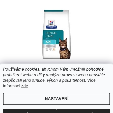
HILL'S FEL. PD T/D DENTAL CARE 3KG
Používáme cookies, abychom Vám umožnili pohodlné
prohlížení webu a díky analýze provozu webu neustále
676 Kč
zlepšovali jeho funkce, výkon a použitelnost.
Více
informací
zde
.
NASTAVENÍ
Upravit nastavení cookies
2026 ©
ZooLife.cz
, všechna práva vyhrazena