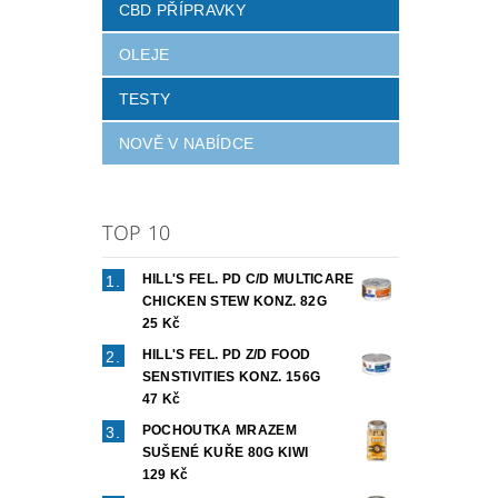
CBD PŘÍPRAVKY
OLEJE
TESTY
NOVĚ V NABÍDCE
TOP 10
HILL'S FEL. PD C/D MULTICARE
CHICKEN STEW KONZ. 82G
25 Kč
HILL'S FEL. PD Z/D FOOD
SENSTIVITIES KONZ. 156G
47 Kč
POCHOUTKA MRAZEM
SUŠENÉ KUŘE 80G KIWI
129 Kč