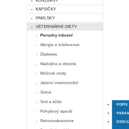
KONZERVY
KAPSIČKY
PAMLSKY
VETERINÁRNÍ DIETY
Poruchy trávení
Alergie a intolerance
Diabetes
Nadváha a obezita
Močové cesty
Jaterní onemocnění
Srdce
Srst a kůže
POPIS
Pohybový aparát
PARA
Rekonvalescence
DISKU