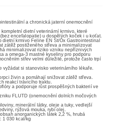
ointestinální a chronická jaterní onemocnění
kompletní dietní veterinární krmivo, které
(bez encefalopatie) u dospělých koček i u koťat.
 dietní krmivo Feline EN St/Ox Gastrointestinal
at zátěž postiženého střeva a minimalizovat
há minimalizovat riziko vzniku nepříznivých
tika a omega-3 mastné kyseliny pro podporu
ocněním střev velmi důležité, protože často trpí
vyžádat si stanovisko veterinárního lékaře.
orpci živin a pomáhají snižovat zátěž střeva.
 reakcí trávicího traktu.
flóry a podporuje růst prospěšných bakterií ve
 vzniku FLUTD (onemocnění dolních močových
viny, minerální látky, oleje a tuky, vedlejší
edviny, rýžová mouka, rybí olej.
, obsah anorganických látek 2,2 %, hrubá
: 1 030 kcal/kg