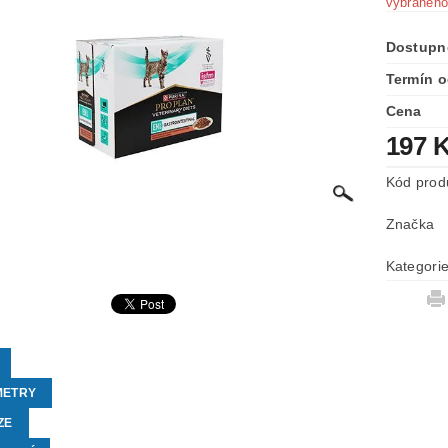
vybraného
Dostupn
Termín o
Cena
197 
Kód prod
Značka
Kategori
METRY
ZE