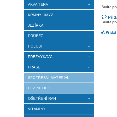
AKVA TERA
Buďte prv
KRMNÝ HMYZ
Přid
Buďte prv
JEZÍRKA
Přidat
DRŮBEŽ
HOLUBI
PŘEŽVÝKAVCI
PRASE
SPOTŘEBNÍ MATERIÁL
DEZINFEKCE
OŠETŘENÍ RAN
Vlož
VITAMÍNY