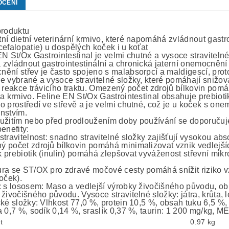
OCENÍ
roduktu
ní dietní veterinární krmivo, které napomáhá zvládnout gastr
cefalopatie) u dospělých koček i u koťat
N St/Ox Gastrointestinal je velmi chutné a vysoce stravitelné 
zvládnout gastrointestinální a chronická jaterní onemocnění 
ění střev je často spojeno s malabsorpcí a maldigescí, proto
e vybrané a vysoce stravitelné složky, které pomáhají snižov
í reakce trávicího traktu. Omezený počet zdrojů bílkovin pomá
na krmivo. Feline EN St/Ox Gastrointestinal obsahuje prebio
 prostředí ve střevě a je velmi chutné, což je u koček s onem
nstvím.
užitím nebo před prodloužením doby používání se doporučuje 
enefity:
travitelnost: snadno stravitelné složky zajišťují vysokou abs
 počet zdrojů bílkovin pomáhá minimalizovat vznik vedlejších
 prebiotik (inulin) pomáhá zlepšovat vyváženost střevní mikro
ra se ST/OX pro zdravé močové cesty pomáhá snížit riziko
oček).
 s lososem: Maso a vedlejší výrobky živočišného původu, obilo
živočišného původu. Vysoce stravitelné složky: játra, krůta, l
cké složky: Vlhkost 77,0 %, protein 10,5 %, obsah tuku 6,5 %
 0,7 %, sodík 0,14 %, sraslík 0,37 %, taurin: 1 200 mg/kg, ME
t
0.97 kg