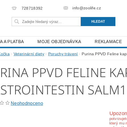
info@zoolife.cz
728718392
A A PLATBA
MOJE OBJEDNÁVKA
REKLAMACE
Kočka
Veterinární diety
Poruchy trávení
Purina PPVD Feline kap
RINA PPVD FELINE KA
STROINTESTIN SALM
Neohodnoceno
Upozor
potvrzujet
který mu 