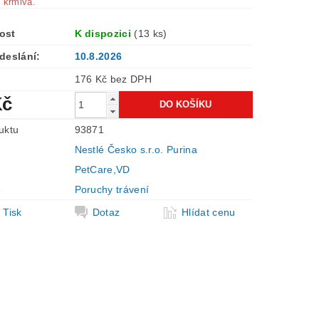
 krmiva.
ost
K dispozici
(13 ks)
deslání:
10.8.2026
176 Kč bez DPH
Kč
uktu
93871
Nestlé Česko s.r.o. Purina
PetCare,VD
e
Poruchy trávení
Tisk
Dotaz
Hlídat cenu