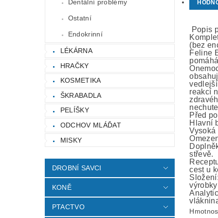
Dentální problémy
HODN
Ostatní
Popis p
Endokrinní
Komplet
(bez en
LÉKÁRNA
Feline E
pomáhá 
HRAČKY
Onemocn
obsahuj
KOSMETIKA
vedlejš
reakcí 
ŠKRABADLA
zdravého
nechute
PELÍŠKY
Před po
Hlavní b
ODCHOV MLÁĎAT
Vysoká s
Omezený
MISKY
Doplněk
střevě.
Receptu
DROBNÍ SAVCI
cest u k
Složení:
výrobky 
KONĚ
Analyti
vláknina
PTACTVO
Hmotnos