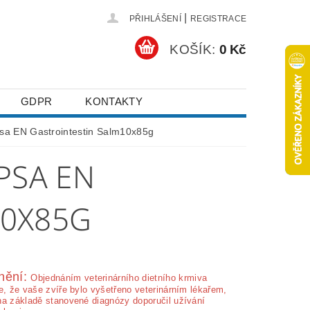
|
PŘIHLÁŠENÍ
REGISTRACE
KOŠÍK:
0 Kč
GDPR
KONTAKTY
sa EN Gastrointestin Salm10x85g
PSA EN
10X85G
nění:
Ob­jednáním veterinárního dietního krmiva
e, že vaše zvíře bylo vyšetřeno veterinárním lékařem,
na základě stanovené diagnózy doporučil užívání