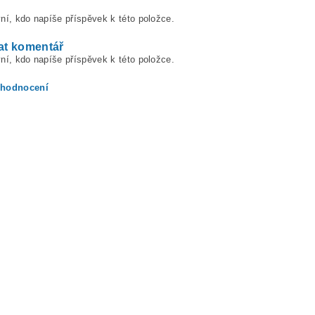
ní, kdo napíše příspěvek k této položce.
at komentář
ní, kdo napíše příspěvek k této položce.
 hodnocení
ením hodnocení souhlasíte s
podmínkami ochrany osobních údajů