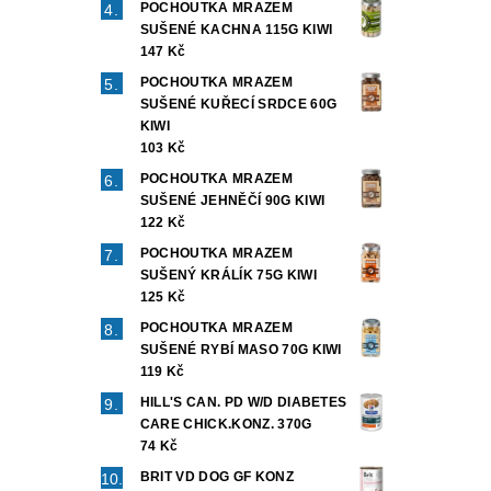
POCHOUTKA MRAZEM
SUŠENÉ KACHNA 115G KIWI
147 Kč
POCHOUTKA MRAZEM
SUŠENÉ KUŘECÍ SRDCE 60G
KIWI
103 Kč
POCHOUTKA MRAZEM
SUŠENÉ JEHNĚČÍ 90G KIWI
122 Kč
POCHOUTKA MRAZEM
SUŠENÝ KRÁLÍK 75G KIWI
125 Kč
POCHOUTKA MRAZEM
SUŠENÉ RYBÍ MASO 70G KIWI
119 Kč
HILL'S CAN. PD W/D DIABETES
CARE CHICK.KONZ. 370G
74 Kč
BRIT VD DOG GF KONZ