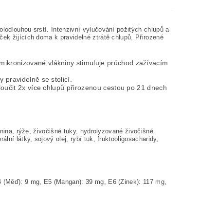
olodlouhou srstí. Intenzivní vylučování požitých chlupů a
ček žijících doma k pravidelné ztrátě chlupů. Přirozené
mikronizované vlákniny stimuluje průchod zažívacím
 pravidelně se stolicí.
yloučit 2x více chlupů přirozenou cestou po 21 dnech
6)
áknina, rýže, živočišné tuky, hydrolyzované živočišné
lní látky, sojový olej, rybí tuk, fruktooligosacharidy,
E4 (Měď): 9 mg, E5 (Mangan): 39 mg, E6 (Zinek): 117 mg,