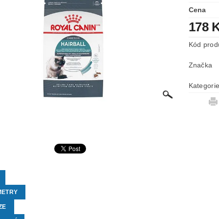
Cena
178 
Kód prod
Značka
Kategori
METRY
ZE