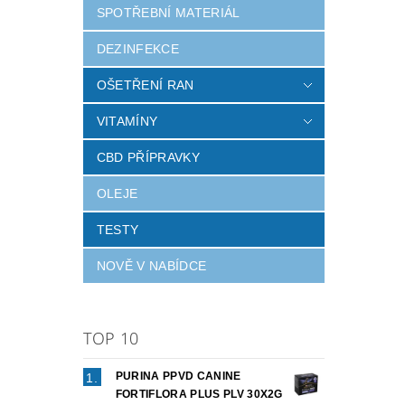
SPOTŘEBNÍ MATERIÁL
DEZINFEKCE
OŠETŘENÍ RAN
VITAMÍNY
CBD PŘÍPRAVKY
OLEJE
Vlož
TESTY
NOVĚ V NABÍDCE
TOP 10
PURINA PPVD CANINE
FORTIFLORA PLUS PLV 30X2G