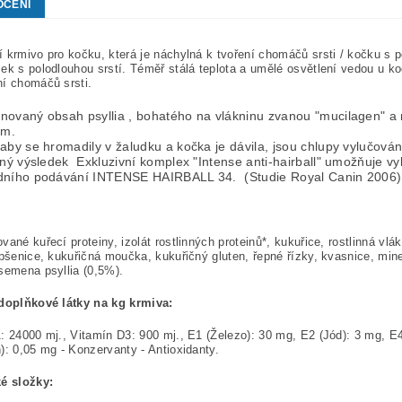
OCENÍ
 krmivo pro kočku, která je náchylná k tvoření chomáčů srsti / kočku s p
ek s polodlouhou srstí. Téměř stálá teplota a umělé osvětlení vedou u ko
í chomáčů srsti.
novaný obsah psyllia , bohatého na vlákninu zvanou "mucilagen" a 
ím.
aby se hromadily v žaludku a kočka je dávila, jsou chlupy vylučovány
lný výsledek Exkluzivní komplex "Intense anti-hairball" umožňuje v
dního podávání INTENSE HAIRBALL 34. (Studie Royal Canin 200
vané kuřecí proteiny, izolát rostlinných proteinů*, kukuřice, rostlinná vl
 pšenice, kukuřičná moučka, kukuřičný gluten, řepné řízky, kvasnice, minerá
semena psyllia (0,5%).
 doplňkové látky na kg krmiva:
: 24000 mj., Vitamín D3: 900 mj., E1 (Železo): 30 mg, E2 (Jód): 3 mg, 
): 0,05 mg - Konzervanty - Antioxidanty.
ké složky: