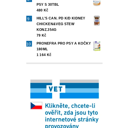
PSY S 30TBL
480 Kč
HILL'S CAN. PD K/D KIDNEY
CHICKEN&VEG STEW
KONZ.354G
79 Kč
PRONEFRA PRO PSY A KOČKY
180ML
1 164 Kč