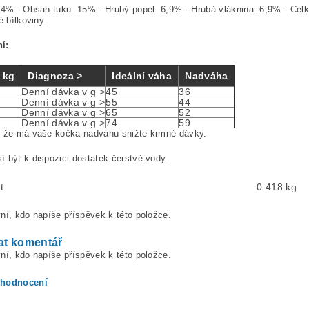
34% - Obsah tuku: 15% - Hrubý popel: 6,9% - Hrubá vláknina: 6,9% - Celko
é bílkoviny.
í:
 kg
Diagnoza >
Ideální váha
Nadváha
Denní dávka v g >
45
36
Denní dávka v g >
55
44
Denní dávka v g >
65
52
Denní dávka v g >
74
59
ě že má vaše kočka nadváhu snižte krmné dávky.
 být k dispozici dostatek čerstvé vody.
t
0.418 kg
ní, kdo napíše příspěvek k této položce.
at komentář
ní, kdo napíše příspěvek k této položce.
 hodnocení