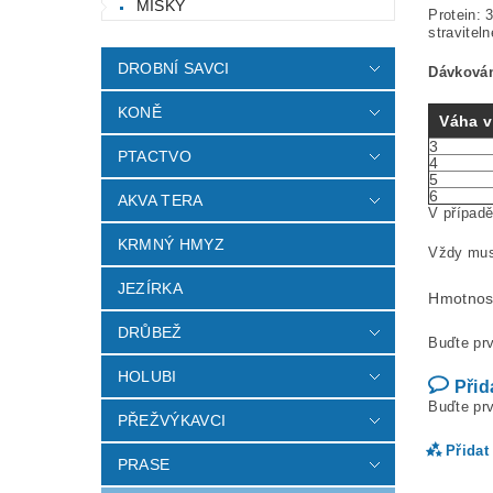
MISKY
Protein: 
straviteln
DROBNÍ SAVCI
Dávkován
KONĚ
Váha v
3
PTACTVO
4
5
6
AKVA TERA
V případ
KRMNÝ HMYZ
Vždy musí
JEZÍRKA
Hmotnos
DRŮBEŽ
Buďte prv
HOLUBI
Přid
Buďte prv
PŘEŽVÝKAVCI
Přidat
PRASE