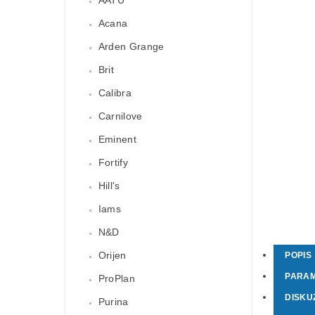
Acana
Arden Grange
Brit
Calibra
Carnilove
Eminent
Fortify
Hill's
Iams
N&D
Orijen
POPIS
PARA
ProPlan
DISKU
Purina