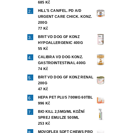
685 Kč
HILL'S CAN/FEL. PD A/D
URGENT CARE CHICK. KONZ.
200G
77 Kč
BRIT VD DOG GF KONZ
HYPOALLERGENIC 400G
55 Kč
CALIBRA VD DOG KONZ.
GASTROINTESTINAL 400G
74 Kč
BRIT VD DOG GF KONZ RENAL
200G
47 Kč
HEPA PET PLUS 700MG 60TBL
996 Kč
BIO KILL 2,5MG/ML KOŽNÍ
SPREJ EMULZE 500ML
253 Kč
MOVOFLEX SOFT CHEWS PRO