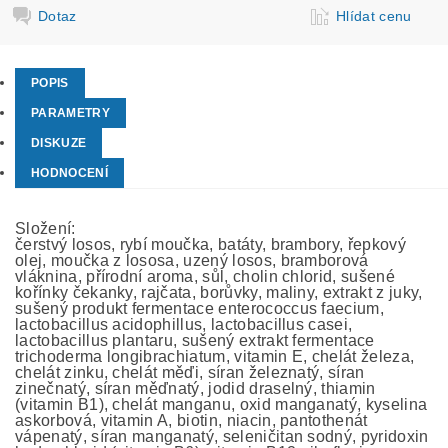
Dotaz
Hlídat cenu
POPIS
PARAMETRY
DISKUZE
HODNOCENÍ
Složení:
čerstvý losos, rybí moučka, batáty, brambory, řepkový
olej, moučka z lososa, uzený losos, bramborová
vláknina, přírodní aroma, sůl, cholin chlorid, sušené
kořínky čekanky, rajčata, borůvky, maliny, extrakt z juky,
sušený produkt fermentace enterococcus faecium,
lactobacillus acidophillus, lactobacillus casei,
lactobacillus plantaru, sušený extrakt fermentace
trichoderma longibrachiatum, vitamin E, chelát železa,
chelát zinku, chelát měďi, síran železnatý, síran
zinečnatý, síran měďnatý, jodid draselný, thiamin
(vitamin B1), chelát manganu, oxid manganatý, kyselina
askorbová, vitamin A, biotin, niacin, pantothenát
vápenatý, síran manganatý, seleničitan sodný, pyridoxin