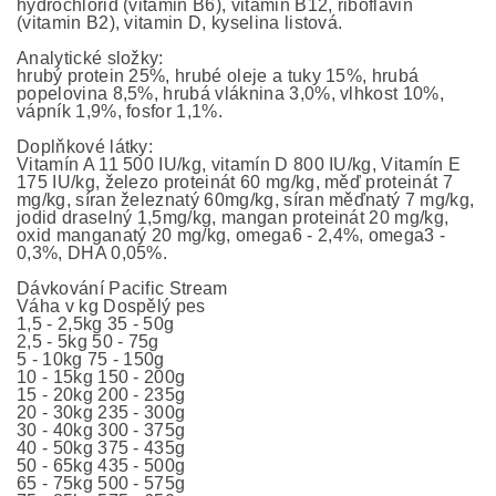
hydrochlorid (vitamin B6), vitamin B12, riboflavin
(vitamin B2), vitamin D, kyselina listová.
Analytické složky:
hrubý protein 25%, hrubé oleje a tuky 15%, hrubá
popelovina 8,5%, hrubá vláknina 3,0%, vlhkost 10%,
vápník 1,9%, fosfor 1,1%.
Doplňkové látky:
Vitamín A 11 500 IU/kg, vitamín D 800 IU/kg, Vitamín E
175 IU/kg, železo proteinát 60 mg/kg, měď proteinát 7
mg/kg, síran železnatý 60mg/kg, síran měďnatý 7 mg/kg,
jodid draselný 1,5mg/kg, mangan proteinát 20 mg/kg,
oxid manganatý 20 mg/kg, omega6 - 2,4%, omega3 -
0,3%, DHA 0,05%.
Dávkování Pacific Stream
Váha v kg Dospělý pes
1,5 - 2,5kg 35 - 50g
2,5 - 5kg 50 - 75g
5 - 10kg 75 - 150g
10 - 15kg 150 - 200g
15 - 20kg 200 - 235g
20 - 30kg 235 - 300g
30 - 40kg 300 - 375g
40 - 50kg 375 - 435g
50 - 65kg 435 - 500g
65 - 75kg 500 - 575g