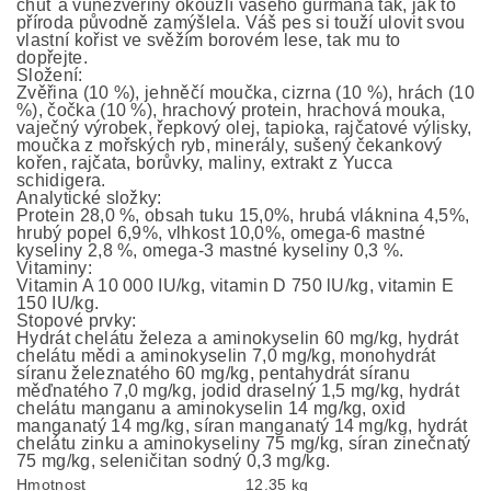
chuť a vůnězvěřiny okouzlí vašeho gurmána tak, jak to
příroda původně zamýšlela. Váš pes si touží ulovit svou
vlastní kořist ve svěžím borovém lese, tak mu to
dopřejte.
Složení:
Zvěřina (10 %), jehněčí moučka, cizrna (10 %), hrách (10
%), čočka (10 %), hrachový protein, hrachová mouka,
vaječný výrobek, řepkový olej, tapioka, rajčatové výlisky,
moučka z mořských ryb, minerály, sušený čekankový
kořen, rajčata, borůvky, maliny, extrakt z Yucca
schidigera.
Analytické složky:
Protein 28,0 %, obsah tuku 15,0%, hrubá vláknina 4,5%,
hrubý popel 6,9%, vlhkost 10,0%, omega-6 mastné
kyseliny 2,8 %, omega-3 mastné kyseliny 0,3 %.
Vitaminy:
Vitamin A 10 000 IU/kg, vitamin D 750 lU/kg, vitamin E
150 IU/kg.
Stopové prvky:
Hydrát chelátu železa a aminokyselin 60 mg/kg, hydrát
chelátu mědi a aminokyselin 7,0 mg/kg, monohydrát
síranu železnatého 60 mg/kg, pentahydrát síranu
měďnatého 7,0 mg/kg, jodid draselný 1,5 mg/kg, hydrát
chelátu manganu a aminokyselin 14 mg/kg, oxid
manganatý 14 mg/kg, síran manganatý 14 mg/kg, hydrát
chelátu zinku a aminokyseliny 75 mg/kg, síran zinečnatý
75 mg/kg, seleničitan sodný 0,3 mg/kg.
Hmotnost
12.35 kg