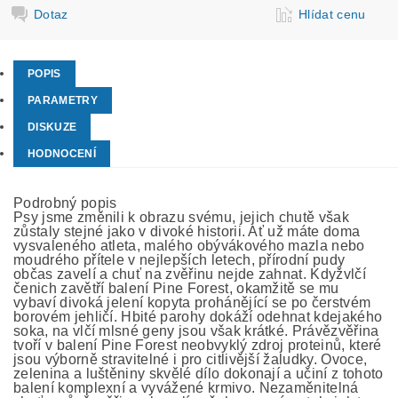
Dotaz
Hlídat cenu
POPIS
PARAMETRY
DISKUZE
HODNOCENÍ
Podrobný popis
Psy jsme změnili k obrazu svému, jejich chutě však
zůstaly stejné jako v divoké historii. Ať už máte doma
vysvaleného atleta, malého obývákového mazla nebo
moudrého přítele v nejlepších letech, přírodní pudy
občas zavelí a chuť na zvěřinu nejde zahnat. Kdyžvlčí
čenich zavětří balení Pine Forest, okamžitě se mu
vybaví divoká jelení kopyta prohánějící se po čerstvém
borovém jehličí. Hbité parohy dokáží odehnat kdejakého
soka, na vlčí mlsné geny jsou však krátké. Právězvěřina
tvoří v balení Pine Forest neobvyklý zdroj proteinů, které
jsou výborně stravitelné i pro citlivější žaludky. Ovoce,
zelenina a luštěniny skvělé dílo dokonají a učiní z tohoto
balení komplexní a vyvážené krmivo. Nezaměnitelná