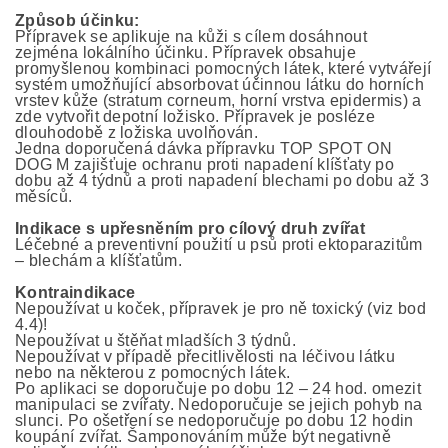
Způsob účinku:
Přípravek se aplikuje na kůži s cílem dosáhnout
zejména lokálního účinku. Přípravek obsahuje
promyšlenou kombinaci pomocných látek, které vytvářejí
systém umožňující absorbovat účinnou látku do horních
vrstev kůže (stratum corneum, horní vrstva epidermis) a
zde vytvořit depotní ložisko. Přípravek je posléze
dlouhodobě z ložiska uvolňován.
Jedna doporučená dávka přípravku TOP SPOT ON
DOG M zajišťuje ochranu proti napadení klíšťaty po
dobu až 4 týdnů a proti napadení blechami po dobu až 3
měsíců.
Indikace s upřesněním pro cílový druh zvířat
Léčebné a preventivní použití u psů proti ektoparazitům
– blechám a klíšťatům.
Kontraindikace
Nepoužívat u koček, přípravek je pro ně toxický (viz bod
4.4)!
Nepoužívat u štěňat mladších 3 týdnů.
Nepoužívat v případě přecitlivělosti na léčivou látku
nebo na některou z pomocných látek.
Po aplikaci se doporučuje po dobu 12 – 24 hod. omezit
manipulaci se zvířaty. Nedoporučuje se jejich pohyb na
slunci. Po ošetření se nedoporučuje po dobu 12 hodin
koupání zvířat. Šamponováním může být negativně