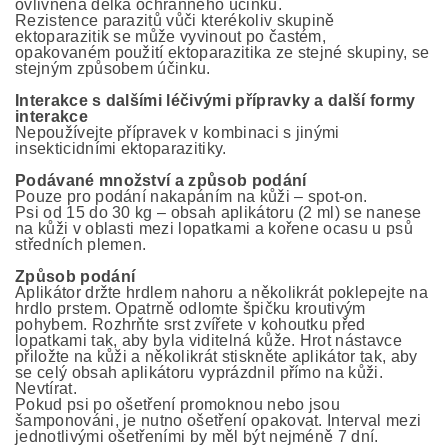
ovlivněna délka ochranného účinku.
Rezistence parazitů vůči kterékoliv skupině
ektoparazitik se může vyvinout po častém,
opakovaném použití ektoparazitika ze stejné skupiny, se
stejným způsobem účinku.
Interakce s dalšími léčivými přípravky a další formy
interakce
Nepoužívejte přípravek v kombinaci s jinými
insekticidními ektoparazitiky.
Podávané množství a způsob podání
Pouze pro podání nakapáním na kůži – spot-on.
Psi od 15 do 30 kg – obsah aplikátoru (2 ml) se nanese
na kůži v oblasti mezi lopatkami a kořene ocasu u psů
středních plemen.
Způsob podání
Aplikátor držte hrdlem nahoru a několikrát poklepejte na
hrdlo prstem. Opatrně odlomte špičku kroutivým
pohybem. Rozhrňte srst zvířete v kohoutku před
lopatkami tak, aby byla viditelná kůže. Hrot nástavce
přiložte na kůži a několikrát stiskněte aplikátor tak, aby
se celý obsah aplikátoru vyprázdnil přímo na kůži.
Nevtírat.
Pokud psi po ošetření promoknou nebo jsou
šamponováni, je nutno ošetření opakovat. Interval mezi
jednotlivými ošetřeními by měl být nejméně 7 dní.