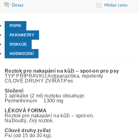
Dotaz
Hlídat cenu
POPIS
PARAMETRY
DISKUZE
HODNOCENÍ
Roztok pro nakapání na kůži – spot-on pro psy
TYP PŘÍPRAVKU:Antiparazitika, repelenty
CÍLOVÉ DRUHY ZVÍŘAT:Pes
Složení:
1 aplikátor (2 ml) roztoku obsahuje:
Permethrinum 1300 mg
LÉKOVÁ FORMA
Roztok pro nakapání na kůži – spot-on.
Nažloutlý, čirý roztok.
Cílové druhy zvířat
Psi (od 15 do 30 kg).