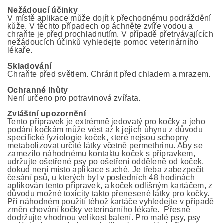
Nežádoucí účinky
V místě aplikace může dojít k přechodnému podráždění
kůže. V těchto případech opláchněte zvíře vodou a
chraňte je před prochladnutím. V případě přetrvávajících
nežádoucích účinků vyhledejte pomoc veterinárního
lékaře.
Skladování
Chraňte před světlem. Chránit před chladem a mrazem.
Ochranné lhůty
Není určeno pro potravinová zvířata.
Zvláštní upozornění
Tento přípravek je extrémně jedovatý pro kočky a jeho
podání kočkám může vést až k jejich úhynu z důvodu
specifické fyziologie koček, které nejsou schopny
metabolizovat určité látky včetně permethrinu. Aby se
zamezilo náhodnému kontaktu koček s přípravkem,
udržujte ošetřené psy po ošetření odděleně od koček,
dokud není místo aplikace suché. Je třeba zabezpečit
česání psů, u kterých byl v posledních 48 hodinách
aplikován tento přípravek, a koček odlišným kartáčem, z
důvodu možné toxicity takto přenesené látky pro kočky.
Při náhodném použití téhož kartáče vyhledejte v případě
změn chování kočky veterinárního lékaře. Přesně
dodržujte vhodnou velikost balení. Pro malé psy, psy