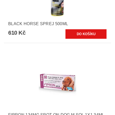
BLACK HORSE SPREJ 500ML
610 Kč
FIPRON 134MG SPOT-ON DOG M SOL 1X1,34ML