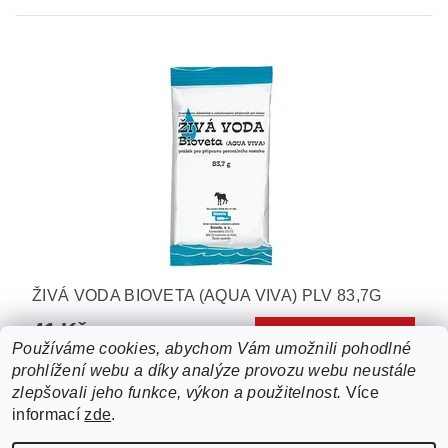
ŽIVÁ VODA BIOVETA (AQUA VIVA) PLV 83,7G
41 Kč
Používáme cookies, abychom Vám umožnili pohodlné
prohlížení webu a díky analýze provozu webu neustále
38
položek celkem
zlepšovali jeho funkce, výkon a použitelnost.
Více
informací
zde
.