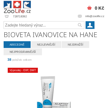
0 Kč
info@zoolife.cz
728718392
BIOVETA IVANOVICE NA HANE
ABECEDNĚ
NEJLEVNĚJŠÍ
NEJDRAŽŠÍ
NEJPRODÁVANĚJŠÍ
38
položek celkem
Výprodej - EXP, DMT