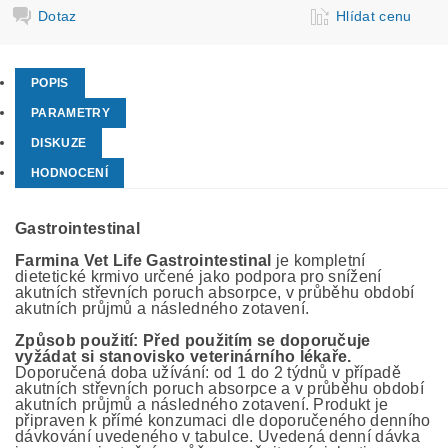
Dotaz
Hlídat cenu
POPIS
PARAMETRY
DISKUZE
HODNOCENÍ
Gastrointestinal
Farmina Vet Life Gastrointestinal
je kompletní
dietetické krmivo určené jako podpora pro snížení
akutních střevních poruch absorpce, v průběhu období
akutních průjmů a následného zotavení.
Způsob použití: Před použitím se doporučuje
vyžádat si stanovisko veterinárního lékaře.
Doporučená doba užívání: od 1 do 2 týdnů v případě
akutních střevních poruch absorpce a v průběhu období
akutních průjmů a následného zotavení. Produkt je
připraven k přímé konzumaci dle doporučeného denního
dávkování uvedeného v tabulce. Uvedená denní dávka