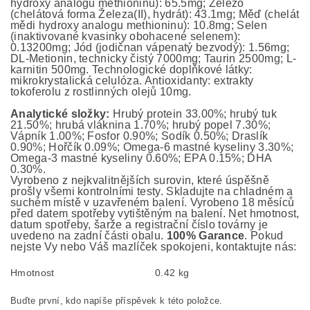
hydroxy analogu methioninu): 65.5mg; Železo
(chelátová forma Železa(II), hydrát): 43.1mg; Měď (chelát
mědi hydroxy analogu methioninu): 10.8mg; Selen
(inaktivované kvasinky obohacené selenem):
0.13200mg; Jód (jodičnan vápenatý bezvodý): 1.56mg;
DL-Metionin, technicky čistý 7000mg; Taurin 2500mg; L-
karnitin 500mg. Technologické doplňkové látky:
mikrokrystalická celulóza. Antioxidanty: extrakty
tokoferolu z rostlinných olejů 10mg.
Analytické složky:
Hrubý protein 33.00%; hrubý tuk
21.50%; hrubá vláknina 1.70%; hrubý popel 7.30%;
Vápník 1.00%; Fosfor 0.90%; Sodík 0.50%; Draslík
0.90%; Hořčík 0.09%; Omega-6 mastné kyseliny 3.30%;
Omega-3 mastné kyseliny 0.60%; EPA 0.15%; DHA
0.30%.
Vyrobeno z nejkvalitnějších surovin, které úspěšně
prošly všemi kontrolními testy. Skladujte na chladném a
suchém místě v uzavřeném balení. Vyrobeno 18 měsíců
před datem spotřeby vytištěným na balení. Net hmotnost,
datum spotřeby, šarže a registrační číslo továrny je
uvedeno na zadní části obalu.
100% Garance
. Pokud
nejste Vy nebo Váš mazlíček spokojeni, kontaktujte nás:
Hmotnost
0.42 kg
Buďte první, kdo napíše příspěvek k této položce.