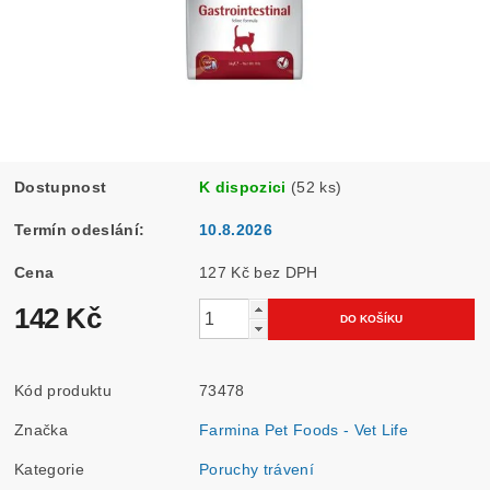
Dostupnost
K dispozici
(52 ks)
Termín odeslání:
10.8.2026
Cena
127 Kč bez DPH
142 Kč
Kód produktu
73478
Značka
Farmina Pet Foods - Vet Life
Kategorie
Poruchy trávení