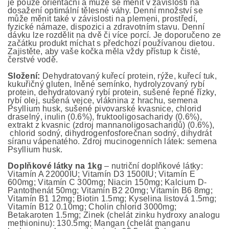
je pouze orientační a může se měnit v závislosti na
dosažení optimální tělesné váhy. Denní množství se
může měnit také v závislosti na plemeni, prostředí,
fyzické námaze, dispozici a zdravotním stavu. Denní
dávku lze rozdělit na dvě či více porcí. Je doporučeno ze
začátku produkt míchat s předchozí používanou dietou.
Zajistěte, aby vaše kočka měla vždy přístup k čisté,
čerstvé vodě.
Složení:
Dehydratovaný kuřecí protein, rýže, kuřecí tuk,
kukuřičný gluten, lněné semínko, hydrolyzovaný rybí
protein, dehydratovaný rybí protein, sušené řepné řízky,
rybí olej, sušená vejce, vláknina z hrachu, semena
Psyllium husk, sušené pivovarské kvasnice, chlorid
draselný, inulin (0.6%), fruktooligosacharidy (0.6%),
extrakt z kvasnic (zdroj mannanoligosacharidů) (0.6%),
chlorid sodný, dihydrogenfosforečnan sodný, dihydrát
síranu vápenatého. Zdroj mucinogenních látek: semena
Psyllium husk.
Doplňkové látky na 1kg
– nutriční doplňkové látky:
Vitamín A 22000IU; Vitamín D3 1500IU; Vitamín E
600mg; Vitamín C 300mg; Niacin 150mg; Kalcium D-
Pantothenát 50mg; Vitamín B2 20mg; Vitamín B6 8mg;
Vitamín B1 12mg; Biotin 1.5mg; Kyselina listová 1.5mg;
Vitamín B12 0.10mg; Cholin chlorid 3000mg;
Betakaroten 1.5mg; Zinek (chelát zinku hydroxy analogu
methioninu): 130.5mg; Mangan (chelát manganu