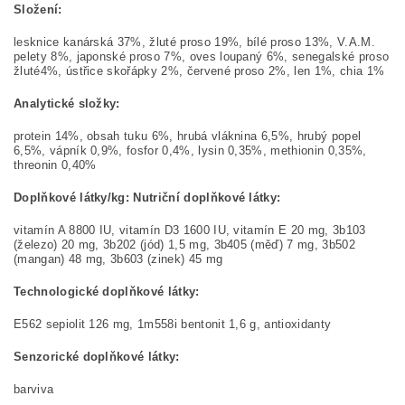
Složení:
lesknice kanárská 37%, žluté proso 19%, bílé proso 13%, V.A.M.
pelety 8%, japonské proso 7%, oves loupaný 6%, senegalské proso
žluté4%, ústřice skořápky 2%, červené proso 2%, len 1%, chia 1%
Analytické složky:
protein 14%, obsah tuku 6%, hrubá vláknina 6,5%, hrubý popel
6,5%, vápník 0,9%, fosfor 0,4%, lysin 0,35%, methionin 0,35%,
threonin 0,40%
Doplňkové látky/kg:
Nutriční doplňkové látky:
vitamín A 8800 IU, vitamín D3 1600 IU, vitamín E 20 mg, 3b103
(železo) 20 mg, 3b202 (jód) 1,5 mg, 3b405 (měď) 7 mg, 3b502
(mangan) 48 mg, 3b603 (zinek) 45 mg
Technologické doplňkové látky:
E562 sepiolit 126 mg, 1m558i bentonit 1,6 g, antioxidanty
Senzorické doplňkové látky:
barviva