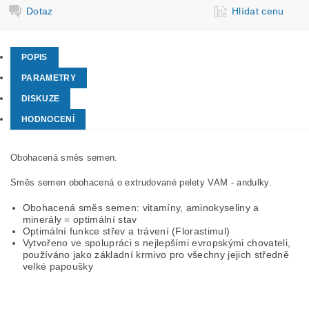
Dotaz
Hlídat cenu
POPIS
PARAMETRY
DISKUZE
HODNOCENÍ
Obohacená směs semen.
Směs semen obohacená o extrudované pelety VAM - andulky.
Obohacená směs semen: vitamíny, aminokyseliny a
minerály = optimální stav
Optimální funkce střev a trávení (Florastimul)
Vytvořeno ve spolupráci s nejlepšími evropskými chovateli,
používáno jako základní krmivo pro všechny jejich středně
velké papoušky