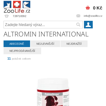
0 Kč
info@zoolife.cz
728718392
ALTROMIN INTERNATIONAL
ABECEDNĚ
NEJLEVNĚJŠÍ
NEJDRAŽŠÍ
NEJPRODÁVANĚJŠÍ
11
položek celkem