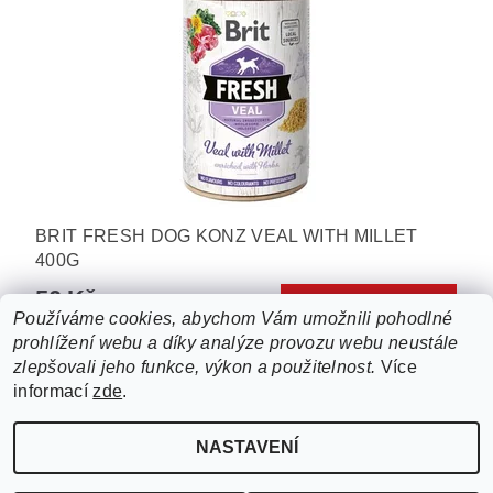
BRIT FRESH DOG KONZ VEAL WITH MILLET
400G
50 Kč
Používáme cookies, abychom Vám umožnili pohodlné
prohlížení webu a díky analýze provozu webu neustále
6
položek celkem
zlepšovali jeho funkce, výkon a použitelnost.
Více
informací
zde
.
NASTAVENÍ
Upravit nastavení cookies
2026 ©
ZooLife.cz
, všechna práva vyhrazena