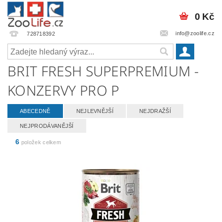
0 Kč
info@zoolife.cz
728718392
BRIT FRESH SUPERPREMIUM -
KONZERVY PRO P
ABECEDNĚ
NEJLEVNĚJŠÍ
NEJDRAŽŠÍ
NEJPRODÁVANĚJŠÍ
6
položek celkem