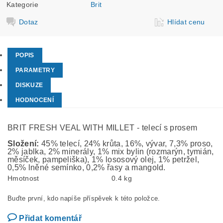
Kategorie
Brit
Dotaz
Hlídat cenu
POPIS
PARAMETRY
DISKUZE
HODNOCENÍ
BRIT FRESH VEAL WITH MILLET - telecí s prosem
Složení:
45% telecí, 24% krůta, 16%, vývar, 7,3% proso,
2% jablka, 2% minerály, 1% mix bylin (rozmarýn, tymián,
měsíček, pampeliška), 1% lososový olej, 1% petržel,
0,5% lněné semínko, 0,2% řasy a mangold.
Hmotnost
0.4 kg
Buďte první, kdo napíše příspěvek k této položce.
Přidat komentář