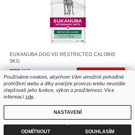
EUKANUBA DOG VD RESTRICTED CALORIE
5KG
778 Kč
Používáme cookies, abychom Vám umožnili pohodlné
prohlížení webu a díky analýze provozu webu neustále
5
položek celkem
zlepšovali jeho funkce, výkon a použitelnost.
Více
informací
zde
.
NASTAVENÍ
Upravit nastavení cookies
2026 ©
ZooLife.cz
, všechna práva vyhrazena
Vytvořil Shoptet
ODMÍTNOUT
SOUHLASÍM