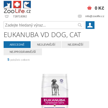
0 Kč
info@zoolife.cz
728718392
EUKANUBA VD DOG, CAT
ABECEDNĚ
NEJLEVNĚJŠÍ
NEJDRAŽŠÍ
NEJPRODÁVANĚJŠÍ
5
položek celkem