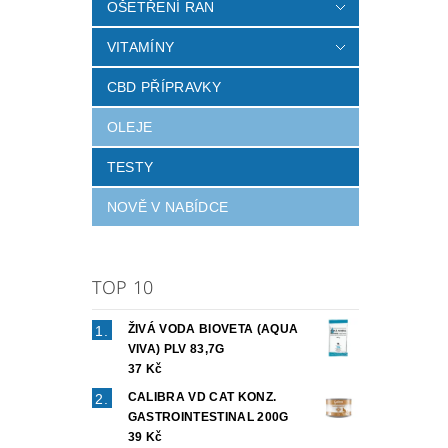
OŠETŘENÍ RAN
VITAMÍNY
CBD PŘÍPRAVKY
OLEJE
TESTY
NOVĚ V NABÍDCE
TOP 10
ŽIVÁ VODA BIOVETA (AQUA
VIVA) PLV 83,7G
37 Kč
CALIBRA VD CAT KONZ.
GASTROINTESTINAL 200G
39 Kč