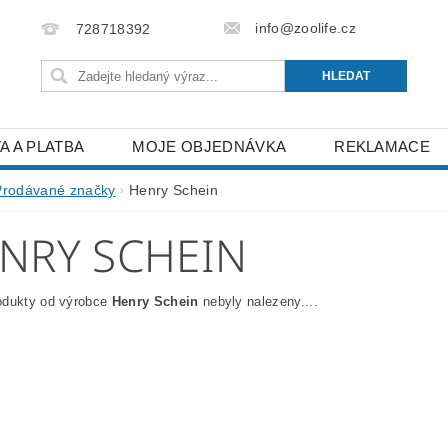
info@zoolife.cz
728718392
A A PLATBA
MOJE OBJEDNÁVKA
REKLAMACE
Prodávané značky
Henry Schein
NRY SCHEIN
odukty od výrobce
Henry Schein
nebyly nalezeny....