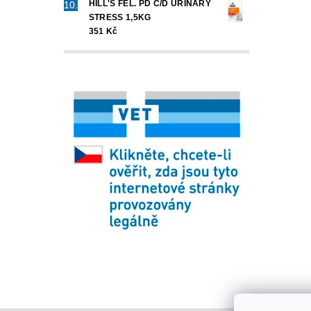
HILL'S FEL. PD C/D URINARY
STRESS 1,5KG
351 Kč