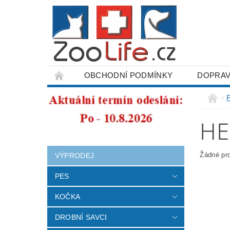
OBCHODNÍ PODMÍNKY
DOPRAV
ODSTOUPENÍ OD SMLOUVY
HE
Žádné pr
VÝPRODEJ
PES
KOČKA
DROBNÍ SAVCI