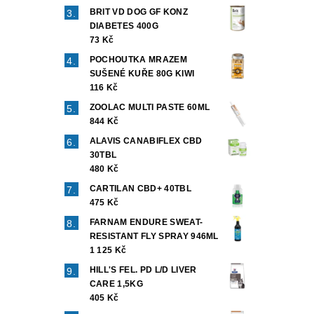
BRIT VD DOG GF KONZ
DIABETES 400G
73 Kč
POCHOUTKA MRAZEM
SUŠENÉ KUŘE 80G KIWI
116 Kč
ZOOLAC MULTI PASTE 60ML
844 Kč
ALAVIS CANABIFLEX CBD
30TBL
480 Kč
CARTILAN CBD+ 40TBL
475 Kč
FARNAM ENDURE SWEAT-
RESISTANT FLY SPRAY 946ML
1 125 Kč
HILL'S FEL. PD L/D LIVER
CARE 1,5KG
405 Kč