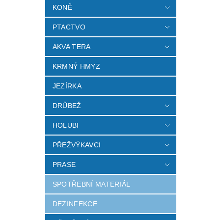
KONĚ
PTACTVO
AKVA TERA
KRMNÝ HMYZ
JEZÍRKA
DRŮBEŽ
HOLUBI
PŘEŽVÝKAVCI
PRASE
SPOTŘEBNÍ MATERIÁL
DEZINFEKCE