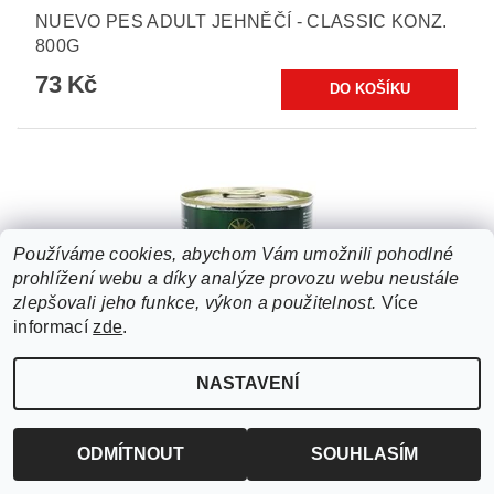
NUEVO PES ADULT JEHNĚČÍ - CLASSIC KONZ.
800G
73 Kč
Používáme cookies, abychom Vám umožnili pohodlné
prohlížení webu a díky analýze provozu webu neustále
zlepšovali jeho funkce, výkon a použitelnost.
Více
informací
zde
.
NASTAVENÍ
NUEVO PES ADULT KUŘECÍ KONZ. 400G
ODMÍTNOUT
SOUHLASÍM
42 Kč