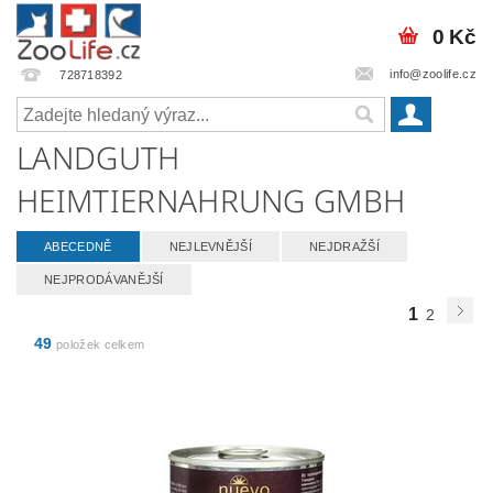
0 Kč
info@zoolife.cz
728718392
LANDGUTH
HEIMTIERNAHRUNG GMBH
ABECEDNĚ
NEJLEVNĚJŠÍ
NEJDRAŽŠÍ
NEJPRODÁVANĚJŠÍ
1
2
49
položek celkem