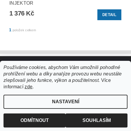
INJEKTOR
1 376 Kč
DETAIL
1
položek celkem
Používáme cookies, abychom Vám umožnili pohodlné
Upravit nastavení cookies
2026 ©
ZooLife.cz
, všechna práva vyhrazena
prohlížení webu a díky analýze provozu webu neustále
Vytvořil Shoptet
zlepšovali jeho funkce, výkon a použitelnost.
Více
informací
zde
.
NASTAVENÍ
ODMÍTNOUT
SOUHLASÍM