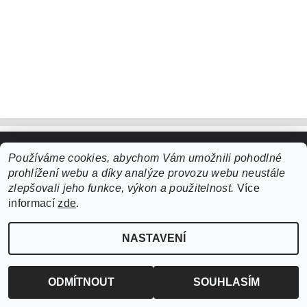
Používáme cookies, abychom Vám umožnili pohodlné
Upravit nastavení cookies
2026 ©
ZooLife.cz
, všechna práva vyhrazena
prohlížení webu a díky analýze provozu webu neustále
Vytvořil Shoptet
zlepšovali jeho funkce, výkon a použitelnost.
Více
informací
zde
.
NASTAVENÍ
ODMÍTNOUT
SOUHLASÍM