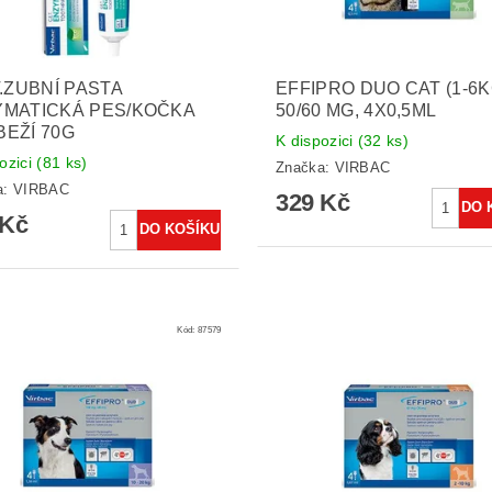
T.ZUBNÍ PASTA
EFFIPRO DUO CAT (1-6K
YMATICKÁ PES/KOČKA
50/60 MG, 4X0,5ML
EŽÍ 70G
K dispozici
(32 ks)
ozici
(81 ks)
Značka:
VIRBAC
a:
VIRBAC
329 Kč
 Kč
Kód:
87579