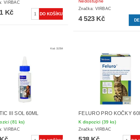
Nedostupné
a:
VIRBAC
Značka:
VIRBAC
41 Kč
4 523 Kč
DE
Kód:
31554
IC III SOL 60ML
FELURO PRO KOČKY 60
ozici
(81 ks)
K dispozici
(39 ks)
a:
VIRBAC
Značka:
VIRBAC
 Kč
538 Kč