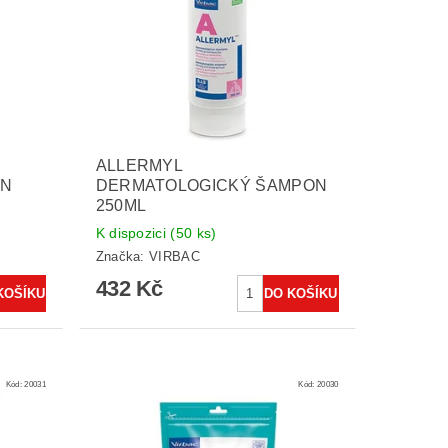
ALLERMYL
ON
DERMATOLOGICKÝ ŠAMPON
250ML
K dispozici
(50 ks)
Značka:
VIRBAC
432 Kč
Kód:
20031
Kód:
20030