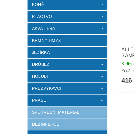
KONĚ
PTACTVO
AKVA TERA
KRMNÝ HMYZ
ALLE
JEZÍRKA
ŠAM
K disp
DRŮBEŽ
Značk
HOLUBI
416
PŘEŽVÝKAVCI
PRASE
SPOTŘEBNÍ MATERIÁL
DEZINFEKCE