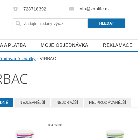
info@zoolife.cz
728718392
A A PLATBA
MOJE OBJEDNÁVKA
REKLAMACE
Prodávané značky
VIRBAC
RBAC
EDNĚ
NEJLEVNĚJŠÍ
NEJDRAŽŠÍ
NEJPRODÁVANĚJŠÍ
Kód:
155738