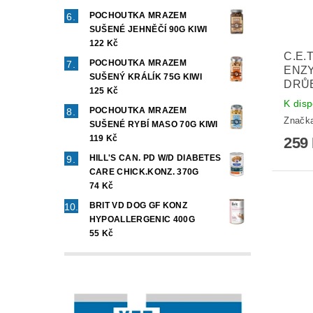
POCHOUTKA MRAZEM
SUŠENÉ JEHNĚČÍ 90G KIWI
122 Kč
C.E.
POCHOUTKA MRAZEM
ENZ
SUŠENÝ KRÁLÍK 75G KIWI
DRŮB
125 Kč
K disp
POCHOUTKA MRAZEM
Značk
SUŠENÉ RYBÍ MASO 70G KIWI
119 Kč
259
HILL'S CAN. PD W/D DIABETES
CARE CHICK.KONZ. 370G
74 Kč
BRIT VD DOG GF KONZ
HYPOALLERGENIC 400G
55 Kč