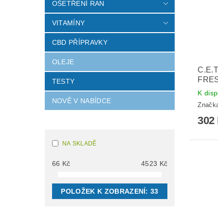
OŠETŘENÍ RAN
VITAMÍNY
CBD PŘÍPRAVKY
OLEJE
C.E.
FRES
TESTY
K disp
NOVĚ V NABÍDCE
Značk
302
NA SKLADĚ
66
Kč
4523
Kč
POLOŽEK K ZOBRAZENÍ:
33