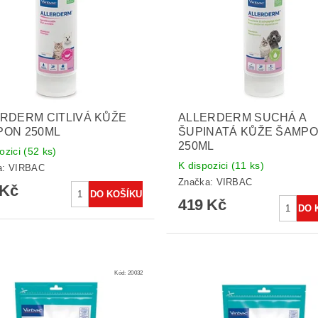
RDERM CITLIVÁ KŮŽE
ALLERDERM SUCHÁ A
PON 250ML
ŠUPINATÁ KŮŽE ŠAMP
250ML
ozici
(52 ks)
K dispozici
(11 ks)
a:
VIRBAC
Značka:
VIRBAC
 Kč
419 Kč
Kód:
20032