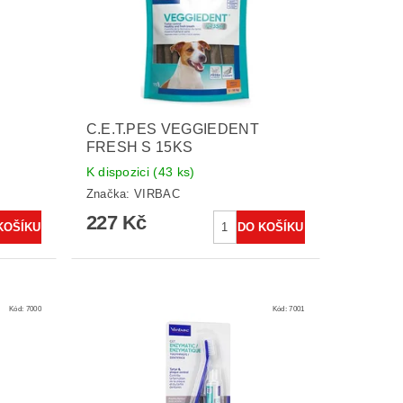
C.E.T.PES VEGGIEDENT
FRESH S 15KS
K dispozici
(43 ks)
Značka:
VIRBAC
227 Kč
Kód:
7000
Kód:
7001