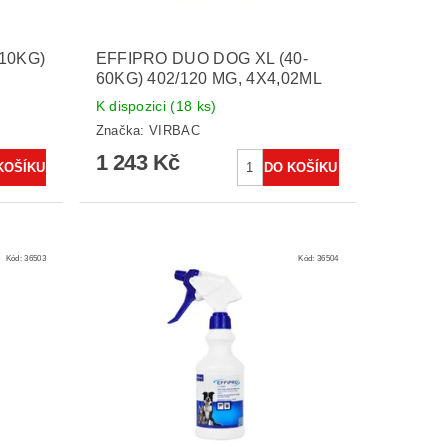
10KG)
EFFIPRO DUO DOG XL (40-
60KG) 402/120 MG, 4X4,02ML
K dispozici
(18 ks)
Značka:
VIRBAC
1 243 Kč
Kód:
36503
Kód:
36504