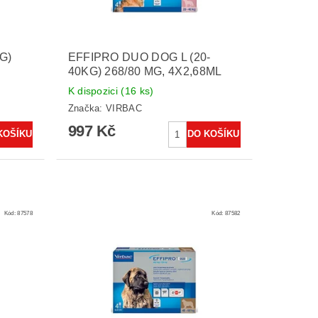
G)
EFFIPRO DUO DOG L (20-
40KG) 268/80 MG, 4X2,68ML
K dispozici
(16 ks)
Značka:
VIRBAC
997 Kč
Kód:
87578
Kód:
87582