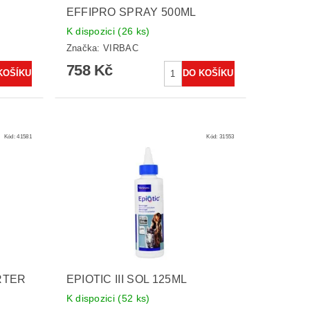
EFFIPRO SPRAY 500ML
K dispozici
(26 ks)
Značka:
VIRBAC
758 Kč
Kód:
41581
Kód:
31553
RTER
EPIOTIC III SOL 125ML
K dispozici
(52 ks)