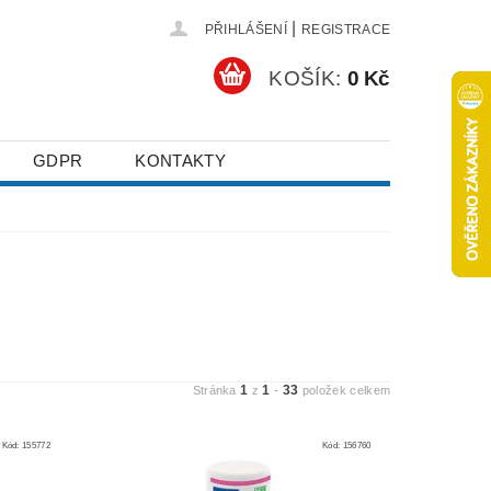
|
PŘIHLÁŠENÍ
REGISTRACE
KOŠÍK:
0 Kč
GDPR
KONTAKTY
1
1
33
Stránka
z
-
položek celkem
Kód:
155772
Kód:
156760