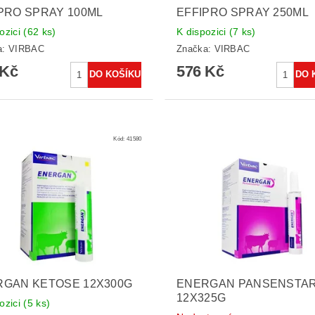
PRO SPRAY 100ML
EFFIPRO SPRAY 250ML
ozici
(62 ks)
K dispozici
(7 ks)
a:
VIRBAC
Značka:
VIRBAC
 Kč
576 Kč
Kód:
41580
RGAN KETOSE 12X300G
ENERGAN PANSENSTA
12X325G
ozici
(5 ks)