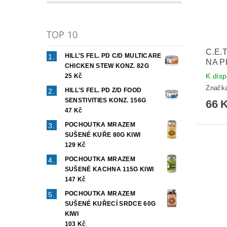
TOP 10
C.E.
HILL'S FEL. PD C/D MULTICARE
NA P
CHICKEN STEW KONZ. 82G
K disp
25 Kč
Značk
HILL'S FEL. PD Z/D FOOD
SENSTIVITIES KONZ. 156G
66 
47 Kč
POCHOUTKA MRAZEM
SUŠENÉ KUŘE 80G KIWI
129 Kč
POCHOUTKA MRAZEM
SUŠENÉ KACHNA 115G KIWI
147 Kč
POCHOUTKA MRAZEM
SUŠENÉ KUŘECÍ SRDCE 60G
KIWI
103 Kč