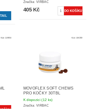
Značka:
VIRBAC
405 Kč
TAIL
Kód:
119958
Kód:
164359
ML
MOVOFLEX SOFT CHEWS
PRO KOČKY 30TBL
K dispozici
(12 ks)
Značka:
VIRBAC