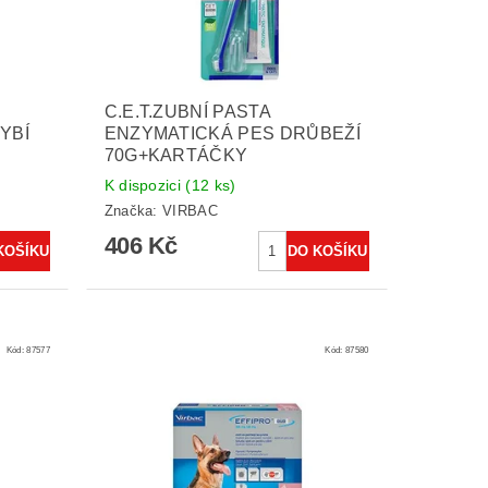
C.E.T.ZUBNÍ PASTA
YBÍ
ENZYMATICKÁ PES DRŮBEŽÍ
70G+KARTÁČKY
K dispozici
(12 ks)
Značka:
VIRBAC
406 Kč
Kód:
87577
Kód:
87580