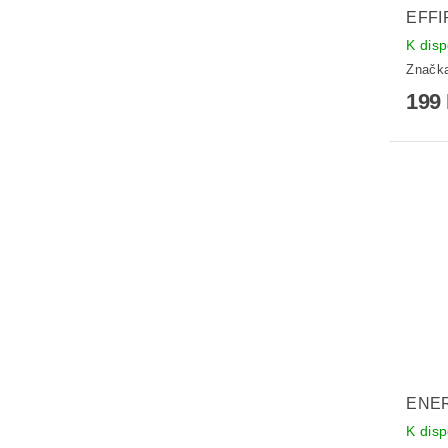
EFFI
K disp
Značk
199
ENE
K disp