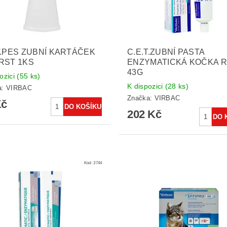
T.PES ZUBNÍ KARTÁČEK
C.E.T.ZUBNÍ PASTA
RST 1KS
ENZYMATICKÁ KOČKA R
43G
ozici
(55 ks)
K dispozici
(28 ks)
a:
VIRBAC
Značka:
VIRBAC
Kč
202 Kč
Kód:
3744