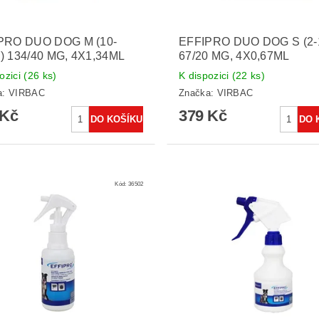
PRO DUO DOG M (10-
EFFIPRO DUO DOG S (2-
) 134/40 MG, 4X1,34ML
67/20 MG, 4X0,67ML
ozici
(26 ks)
K dispozici
(22 ks)
a:
VIRBAC
Značka:
VIRBAC
 Kč
379 Kč
Kód:
36502