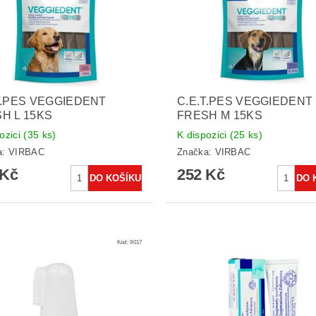
T.PES VEGGIEDENT
C.E.T.PES VEGGIEDENT
H L 15KS
FRESH M 15KS
ozici
(35 ks)
K dispozici
(25 ks)
a:
VIRBAC
Značka:
VIRBAC
 Kč
252 Kč
Kód:
9017