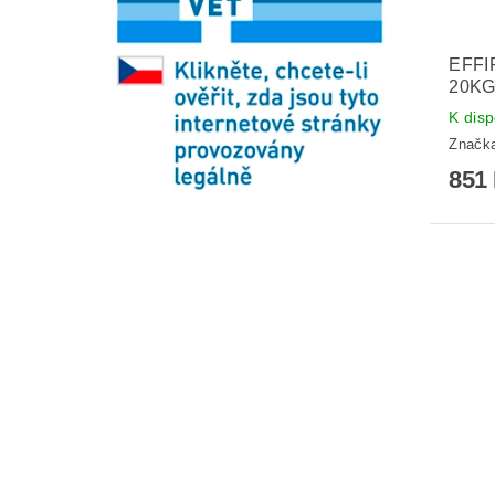
EFFI
20KG
K disp
Značk
851