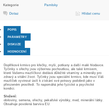
Kategorie
Pamlsky
Dotaz
Hlídat cenu
POPIS
PARAMETRY
DISKUZE
HODNOCENÍ
Doplňkové krmivo pro křečky, myši, potkany a další malé hlodavce.
Tyčinky s ořechy jsou výbornou pochoutkou, ale také krmivem,
které Vašemu mazlíčkovi dodává důležité vitamíny a minerály pro
zdravý a vitální život. Tyčinky jsou speciální krmivo, kde musí Váš
mazlíček vyvinout úsilí k získání své potravy podobně jako v
přirozeném prostředí. To napomáhá jeho fyzické a psychické
kondici.
Složení:
obiloviny, semena, ořechy, pekařské výrobky, med, minerální látky.
Obsahuje povolená barviva EU.