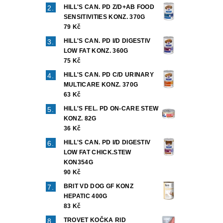
HILL'S CAN. PD Z/D+AB FOOD
SENSITIVITIES KONZ. 370G
79 Kč
HILL'S CAN. PD I/D DIGESTIV
LOW FAT KONZ. 360G
75 Kč
HILL'S CAN. PD C/D URINARY
MULTICARE KONZ. 370G
Vlož
63 Kč
HILL'S FEL. PD ON-CARE STEW
KONZ. 82G
36 Kč
HILL'S CAN. PD I/D DIGESTIV
LOW FAT CHICK.STEW
KON354G
90 Kč
BRIT VD DOG GF KONZ
HEPATIC 400G
83 Kč
TROVET KOČKA RID