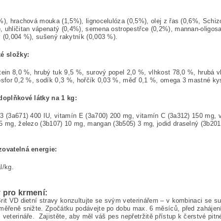
%), hrachová mouka (1,5%), lignocelulóza (0,5%), olej z řas (0,6%, Sch
 uhličitan vápenatý (0,4%), semena ostropestřce (0,2%), mannan-oligosa
 (0,004 %), sušený rakytník (0,003 %).
ké složky:
tein 8,0 %, hrubý tuk 9,5 %, surový popel 2,0 %, vlhkost 78,0 %, hrubá 
osfor 0,2 %, sodík 0,3 %, hořčík 0,03 %, měď 0,1 %, omega 3 mastné ky
doplňkové látky na 1 kg:
3 (3a671) 400 IU, vitamín E (3a700) 200 mg, vitamín C (3a312) 150 mg, v
5 mg, železo (3b107) 10 mg, mangan (3b505) 3 mg, jodid draselný (3b201) 
zovatelná energie:
l/kg.
 pro krmení:
rit VD dietní stravy konzultujte se svým veterinářem – v kombinaci se 
měřeně snižte. Zpočátku podávejte po dobu max. 6 měsíců, před zahájení
 veterináře. Zajistěte, aby měl váš pes nepřetržitě přístup k čerstvé pit