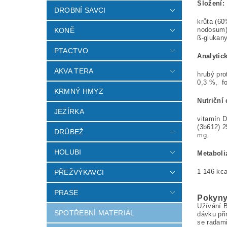
Složení:
DROBNÍ SAVCI
krůta (60
nodosum),
KONĚ
ß-glukany
PTACTVO
Analytic
AKVA TERA
hrubý pro
0,3 %, f
KRMNÝ HMYZ
Nutriční 
JEZÍRKA
vitamín D
(3b612) 2
DRŮBEŽ
mg.
HOLUBI
Metaboli
1 146 kca
PŘEŽVÝKAVCI
PRASE
Pokyny
Užívání B
SPOTŘEBNÍ MATERIÁL
dávku při
se radami