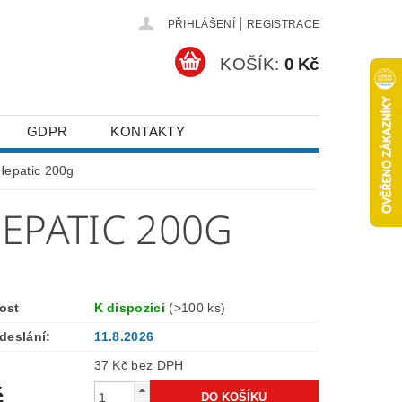
|
PŘIHLÁŠENÍ
REGISTRACE
KOŠÍK:
0 Kč
GDPR
KONTAKTY
Hepatic 200g
EPATIC 200G
ost
K dispozici
(>100 ks)
deslání:
11.8.2026
37 Kč bez DPH
č