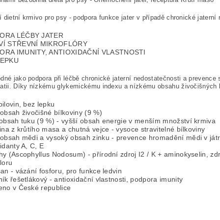
 dietní krmivo pro psy - podpora funkce jater v případě chronické jaterní
ORA LÉČBY JATER
VÍ STŘEVNÍ MIKROFLÓRY
ORA IMUNITY, ANTIOXIDAČNÍ VLASTNOSTI
LEPKU
dné jako podpora při léčbě chronické jaterní nedostatečnosti a prevence sel
atii. Díky nízkému glykemickému indexu a nízkému obsahu živočišných 
ilovin, bez lepku
obsah živočišné bílkoviny (9 %)
 obsah tuku (9 %) - vyšší obsah energie v menším množství krmiva
ina z krůtího masa a chutná vejce - vysoce stravitelné bílkoviny
 obsah mědi a vysoký obsah zinku - prevence hromadění mědi v ját
idanty A, C, E
y (Ascophyllus Nodosum) - přírodní zdroj I2 / K + aminokyselin, zdr
loru
an - vázání fosforu, pro funkce ledvin
ík řešetlákový - antioxidační vlastnosti, podpora imunity
eno v České republice