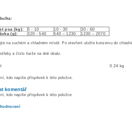
bulka:
t psa (kg):
5 - 10
10 - 30
30 - 60
ávka (g):
320 - 540
540 – 1230
1230 – 2070
te na suchém a chladném místě. Po otevření uložte konzervu do chladni
třeby a číslo šarže na dně obalu.
t
0.24 kg
ní, kdo napíše příspěvek k této položce.
at komentář
ní, kdo napíše příspěvek k této položce.
 hodnocení