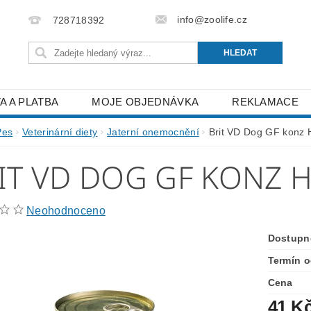
info@zoolife.cz
728718392
A A PLATBA
MOJE OBJEDNÁVKA
REKLAMACE
Pes
Veterinární diety
Jaterní onemocnění
Brit VD Dog GF konz 
IT VD DOG GF KONZ H
Neohodnoceno
Dostupn
Termín o
Cena
41 K