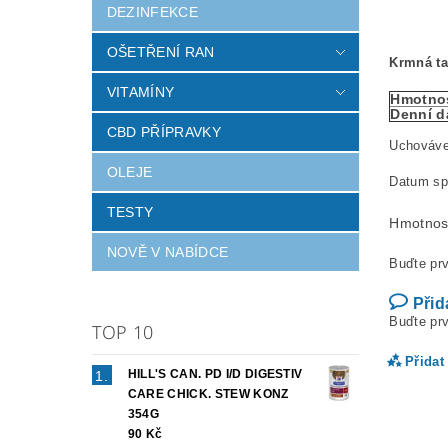
DEZINFEKCE
OŠETŘENÍ RAN
Krmná ta
VITAMÍNY
Hmotnos
Denní d
CBD PŘÍPRAVKY
Uchovávej
OLEJE
Datum spo
TESTY
Hmotnos
NOVĚ V NABÍDCE
Buďte prv
Přid
Buďte prv
TOP 10
Přidat
HILL'S CAN. PD I/D DIGESTIV
CARE CHICK. STEW KONZ
354G
90 Kč