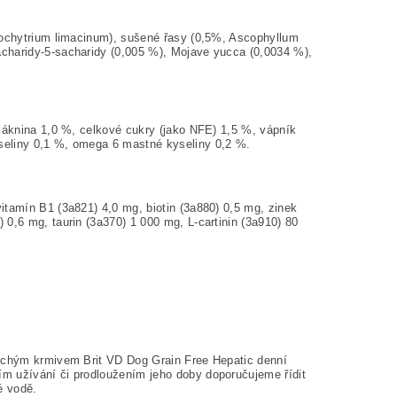
izochytrium limacinum), sušené řasy (0,5%, Ascophyllum
charidy-5-sacharidy (0,005 %), Mojave yucca (0,0034 %),
vláknina 1,0 %, celkové cukry (jako NFE) 1,5 %, vápník
seliny 0,1 %, omega 6 mastné kyseliny 0,2 %.
itamín B1 (3a821) 4,0 mg, biotin (3a880) 0,5 mg, zinek
0,6 mg, taurin (3a370) 1 000 mg, L-cartinin (3a910) 80
suchým krmivem Brit VD Dog Grain Free Hepatic denní
m užívání či prodloužením jeho doby doporučujeme řídit
né vodě.