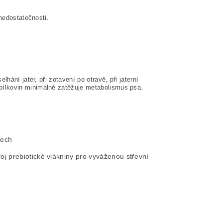
 nedostatečnosti.
hání jater, při zotavení po otravě, při jaterní
bílkovin minimálně zatěžuje metabolismus psa.
rech
oj prebiotické vlákniny pro vyváženou střevní