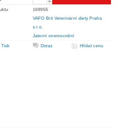
uktu
169955
VAFO Brit Veterinární diety Praha
s.r.o.
e
Jaterní onemocnění
Tisk
Dotaz
Hlídat cenu