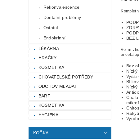
Rekonvalescence
Kompletní
Dentální problémy
PODP
Ostatní
ZDRA
PODP
Endokrinní
BEZ 
LÉKÁRNA
Velmi vho
encefalop
HRAČKY
Bez ob
KOSMETIKA
Nízký 
Vyšší
CHOVATELSKÉ POTŘEBY
Bílkov
ODCHOV MLÁĎAT
Nízký
Antiox
BARF
Chaluh
mikrof
KOSMETIKA
Chitos
Rakytn
HYGIENA
Vyrob
KOČKA