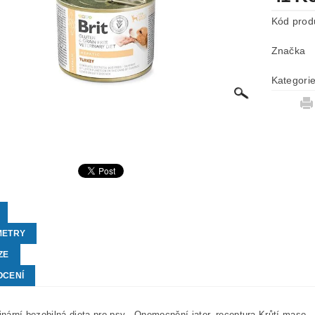
Kód prod
Značka
Kategori
METRY
ZE
OCENÍ
rinární bezobilná dieta pro psy - Onemocnění jater, receptura Krůtí maso