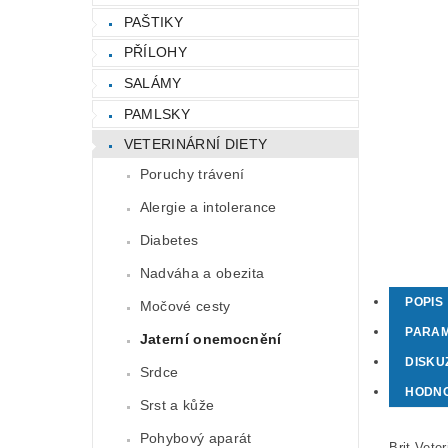
PAŠTIKY
PŘÍLOHY
SALÁMY
PAMLSKY
VETERINÁRNÍ DIETY
Poruchy trávení
Alergie a intolerance
Diabetes
Nadváha a obezita
POPIS
Močové cesty
PARA
Jaterní onemocnění
DISKU
Srdce
HODN
Srst a kůže
Pohybový aparát
Brit Vete