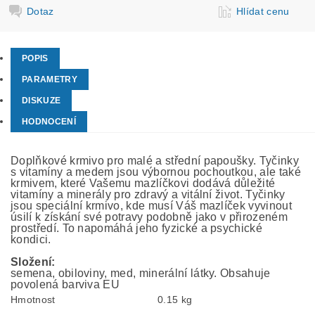
Dotaz
Hlídat cenu
POPIS
PARAMETRY
DISKUZE
HODNOCENÍ
Doplňkové krmivo pro malé a střední papoušky. Tyčinky
s vitamíny a medem jsou výbornou pochoutkou, ale také
krmivem, které Vašemu mazlíčkovi dodává důležité
vitamíny a minerály pro zdravý a vitální život. Tyčinky
jsou speciální krmivo, kde musí Váš mazlíček vyvinout
úsilí k získání své potravy podobně jako v přirozeném
prostředí. To napomáhá jeho fyzické a psychické
kondici.
Složení:
semena, obiloviny, med, minerální látky. Obsahuje
povolená barviva EU
Hmotnost
0.15 kg