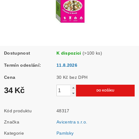
Dostupnost
K dispozici
(>100 ks)
Termín odeslání:
11.8.2026
Cena
30 Kč bez DPH
34 Kč
Kód produktu
48317
Značka
Avicentra s.r.o.
Kategorie
Pamlsky