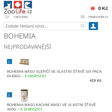
0 Kč
info@zoolife.cz
728718392
BOHEMIA
NEJPRODÁVANĚJŠÍ
1.
BOHEMIA MASO SLEPIČÍ VE VLASTNÍ ŠŤÁVĚ SIX PACK
6X400G
–
K DISPOZICI
419 Kč
2.
BOHEMIA MASO KACHNÍ MASO VE VLASTNÍ ŠŤÁVĚ
400G
–
K DISPOZICI