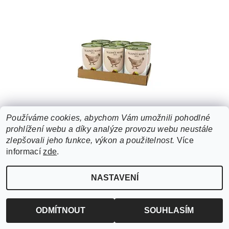
Používáme cookies, abychom Vám umožnili pohodlné
prohlížení webu a díky analýze provozu webu neustále
BOHEMIA MASO SLEPIČÍ VE VLASTNÍ ŠŤÁVĚ
zlepšovali jeho funkce, výkon a použitelnost.
Více
SIX PACK 6X400G
informací
zde
.
419 Kč
NASTAVENÍ
ODMÍTNOUT
SOUHLASÍM