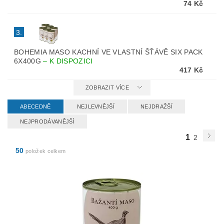
74 Kč
3.
BOHEMIA MASO KACHNÍ VE VLASTNÍ ŠŤÁVĚ SIX PACK
6X400G
–
K DISPOZICI
417 Kč
ZOBRAZIT VÍCE
ABECEDNĚ
NEJLEVNĚJŠÍ
NEJDRAŽŠÍ
NEJPRODÁVANĚJŠÍ
1
2
50
položek celkem